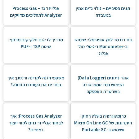
תגים פסיביים – גילוי גזים אמין
אנלייזר גז – Process Gas
במעבדה
Analyzer לתהליכים מדויקים
בחירת מד לחץ אופטימלי: שימוש
מדריך לדיגום חלקיקים מרחף:
ב-Manometer דיגיטלי מול
שיטת TSP ו-PUF
אנלוגי
אוגר נתונים (Data Logger)
משקפי הגנה לקרינה ורנטגן: איך
ושימוש במד טמפרטורה
בוחרים את העופרת הנכונה?
בשרשרת האספקה
כרומטוגרפיה בשלט רחוק:
Process Gas Analyzer: איך
היתרונות של Micro On Line GC
לבחור אנלייזר גזים לקווי ייצור
ושימוש ב-Portable GC
רציפים?