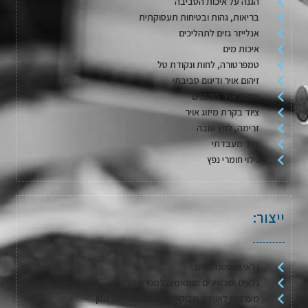
הגנה על איכות הסביבה
בריאות, גהות ובטיחות תעסוקתית
אנלייזר גזים לתהליכים
איכות מים
טמפרטורה, לחות ונקודת טל
זיהום אויר ודיגום סביבתי
איכות אויר במבנים
ציוד בקרת מיזוג אויר
זרימה, לחץ וגובה
ציוד מעבדתי
גילוי חומרי נפץ
ייצור:
גלאי גז סטנדרטים
גלאים ומכשירים מותאמים למפרט הלקוח
מערכות לאווירה מבוקרת / דגימת אריזות מזון