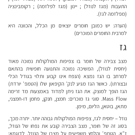
התעבות (מגז לנוזל) ; יינון (מגז לפלזמה) ; רקומבינציה
(מפלזמה לגז).
(הערה: יש כמובן חומרים יוצאים מן הכלל, והכוונה היא
למרבית החומרים המוכרים)
גז
מצב צבירה של חומר בו צפיפות המולקולות נמוכה מאוד
(יחסית לנוזל), המשיכה נמוכה והתנועה חופשית בהתאם
למרחב בו הגז נמצא (הנפח אינו קבוע ותלוי בגודל הכלי
ובצורתו). כאשר הגז מגיע לנק' הקיפאון שלו (הטמפ' יורדת)
הגז הופך למוצק. את הגז ניתן למדוד באמצעות מד זרימה
Mass Flow. סוגי גז מוכרים: חמצן, חנקן, פחמן דו-חמצני,
מתאן, בוטאן, הליום, מימן.
נוזל – יחסית לגז, צפיפות המולקולות גבוהה יותר. יתרה מכך,
בסוג זה של חומר, מצב הצבירה קובע את נפחו של הנוזל,
ז"א, הטמפ' והלחץ משפיעים על מצבו של הנוזל. לדוגמא: