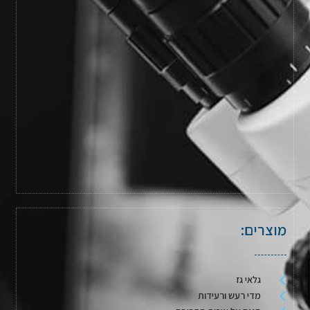
מוצרים:
גלאי גז
מדי רעש ורעידות