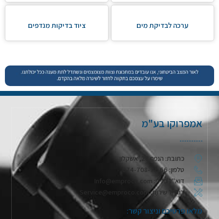
ערכה לבדיקת מים
ציוד בדיקות מנדפים
אמפרוקו בע"מ
כתובת: הנפח 28, אשקלון
טלפון: 074-708-71-66
דוא"ל כללי: Info@emproco.com
דוא"ל שירות: Service@emproco.com
מלאו פרטיכם וניצור קשר: