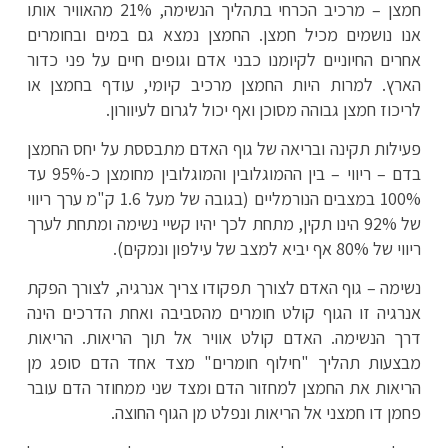
חמצן – מרכיב הכרחי בתהליך הנשימה, 21% מהאוויר אותו
אנו נושמים מכיל חמצן. החמצן נמצא גם במים ובחומרים
אחרים החיוניים לקיומנו כבני אדם וגופים חיים על פני כדור
הארץ. למרות היות החמצן מרכיב קיומי, עודף בחמצן או
לריכוז חמצן גבוהה מסוכן ואף יכול לגרום לעיוורון.
פעילות תקינה ובריאה של גוף האדם מתבססת על יחס החמצן
בדם – ריווי – בין ההמוגלובין והמוגלובין מחומצן כ-95% עד
100% במצבים הנורמליים (בגובה של מעל 1.6 ק"מ ערך ריווי
של 92% הינו תקין, מתחת לכך יהיו קשיי נשימה ומתחת לערך
ריווי של 80% אף יביא למצב של עילפון ונמקים).
נשימה – גוף האדם לצורך תפקודו צריך אנרגיה, לצורך הפקת
אנרגיה זו הגוף קולט חומרים מהסביבה ואחת הדרכים הינה
דרך הנשימה. האדם קולט אוויר אל תוך הריאות. הריאות
מבצעות תהליך "חילוף חומרים" מצד אחד הדם סופג מן
הריאות את החמצן למחזור הדם ומצד שני ממחוזר הדם עובר
פחמן דו חמצני אל הריאות ונפלט מן הגוף החוצה.