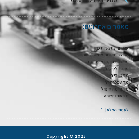
מוצרים תוצרת Goodfellow
מאמרים אחרונים:
אנלייזר לתעשיית מזון
מכשיר מדידות מטאורולוגיות
מכשיר בדיקת נשיפה CO
מונה חלקיקים
מד מי ביוב
מד טמפרטורה
מד זרימה גז נוזל
מד אור ותאורה
לעמוד המלא [...]
Copyright © 2025