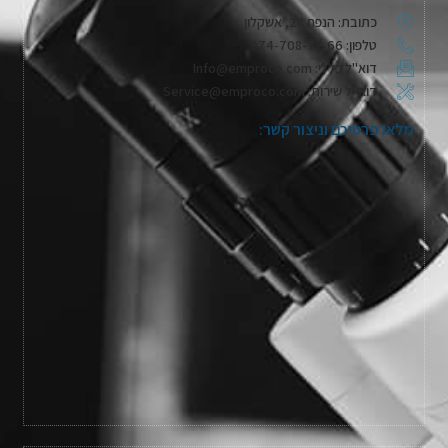
כתובת: הנפח 28, אשקלון
טלפון: 074-708-71-66
דוא"ל כללי: Info@emproco.com
דוא"ל שירות: Service@emproco.com
מלאו פרטיכם וניצור קשר: