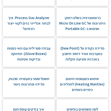
כרומטוגרפיה בשלט רחוק:
Process Gas Analyzer: איך
היתרונות של Micro On Line GC
לבחור אנלייזר גזים לקווי ייצור
ושימוש ב-Portable GC
רציפים?
מדידת נקודת טל (Dew Point)
עבודה סטרילית עם תאי כפפות
במערכות אוויר דחוס: חיסכון
(Glove Boxes): תחזוקה
באנרגיה ומניעת תקלות
ובדיקות אטימות
שימוש במעטפות חימום
חשמל סטטי בתעשייה: סכנות,
(Heating Mantles) לתהליכים
מדידה ופתרונות ניטור
כימיים בטוחים
למה משמשים בוחשים
איך בודקים עומס חום