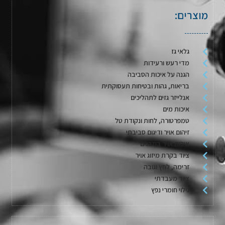
מוצרים:
גלאי גז
מדי רעש ורעידות
הגנה על איכות הסביבה
בריאות, גהות ובטיחות תעסוקתית
אנלייזר גזים לתהליכים
איכות מים
טמפרטורה, לחות ונקודת טל
זיהום אויר ודיגום סביבתי
איכות אויר במבנים
ציוד בקרת מיזוג אויר
זרימה, לחץ וגובה
ציוד מעבדתי
גילוי חומרי נפץ