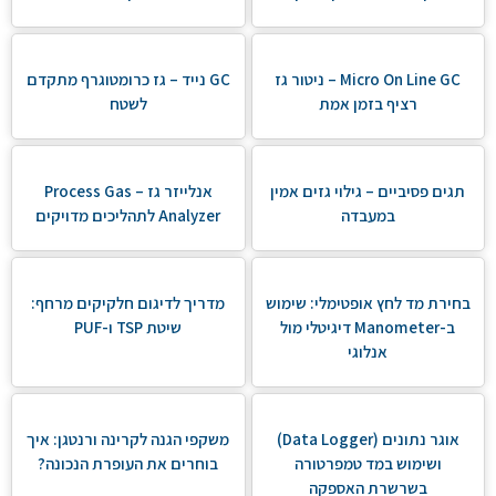
Micro On Line GC – ניטור גז
GC נייד – גז כרומטוגרף מתקדם
רציף בזמן אמת
לשטח
תגים פסיביים – גילוי גזים אמין
אנלייזר גז – Process Gas
במעבדה
Analyzer לתהליכים מדויקים
בחירת מד לחץ אופטימלי: שימוש
מדריך לדיגום חלקיקים מרחף:
ב-Manometer דיגיטלי מול
שיטת TSP ו-PUF
אנלוגי
אוגר נתונים (Data Logger)
משקפי הגנה לקרינה ורנטגן: איך
ושימוש במד טמפרטורה
בוחרים את העופרת הנכונה?
בשרשרת האספקה