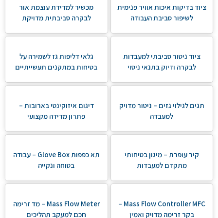
ציוד בדיקות איכות אוויר פנימית
מכשיר למדידת עוצמת אור
לשיפור סביבת העבודה
לבקרה סביבתית מדויקת
ציוד ניטור סביבתי למעבדות
גלאי דליפות גז לשמירה על
לבקרה ודיוק בתנאי ניסוי
בטיחות במתקנים תעשייתיים
תגים לגילוי גזים – ניטור מדויק
דיגום איזוקינטי בארובות –
למעבדה
פתרון מדידה מקצועי
קיר עופרת – מיגון בטיחותי
תא כפפות Glove Box – עבודה
מתקדם למעבדות
בטוחה ונקייה
Mass Flow Controller MFC –
Mass Flow Meter – מד זרימה
בקר זרימה מדויק ואמין
חכם למעקב תהליכים