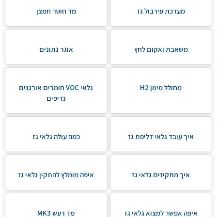
מערכת עירבול גז
מד חוסר חמצן
משאבת ואקום לחץ
אוגר נתונים
מחולל מימן H2
גלאי VOC חומרים אורגנים
נדיפים
איך עובד גלאי דליפת גז
כמה עולה גלאי גז
איך מתקינים גלאי גז
איפה מומלץ להתקין גלאי גז
איפה אפשר למצוא גלאי גז
מד רעש MK3