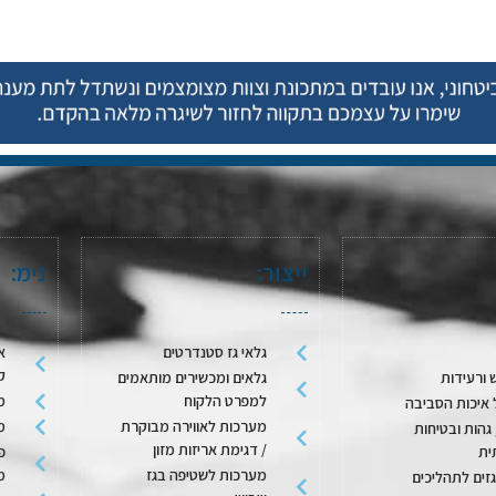
ייצור:
נימ:
גלאי גז סטנדרטים
א
ק
 ורעידות
גלאים ומכשירים מותאמים
למפרט הלקוח
מ
 איכות הסביבה
מערכות לאווירה מבוקרת
מ
גהות ובטיחות
/ דגימת אריזות מזון
ית
פ
מערכות לשטיפה בגז
מ
גזים לתהליכים