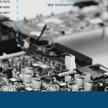
איכות מי
מלאו פרטיכם וניצור קשר:
טמפרטור
זיהום או
איכות או
ציוד בקר
זרימה, ל
ציוד מע
גילוי חומ