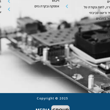
וייבוש
בק
ם
אספקה ובקרת גזים
מ
ה, לחות ונקודת טל
w
יר ודיגום סביבתי
יר במבנים
ת מיזוג אויר
חץ וגובה
בדתי
רי נפץ
Copyright © 2025