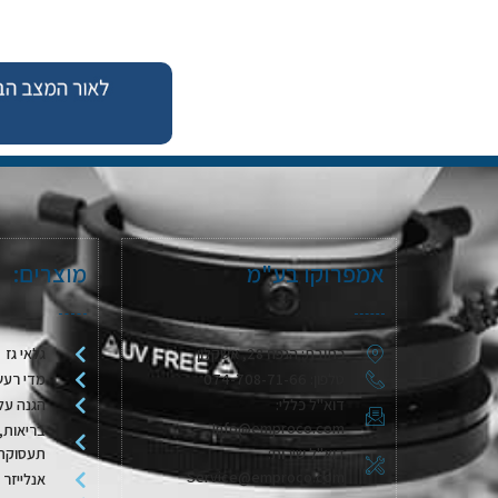
אמפרוקו בע"מ
מוצרים:
כתובת: הנפח 28, אשקלון
גלאי גז
טלפון: 074-708-71-66
מדי רעש
דוא"ל כללי:
הגנה על
Info@emproco.com
בריאות, 
דוא"ל שירות:
תעסוקת
Service@emproco.com
אנלייזר 