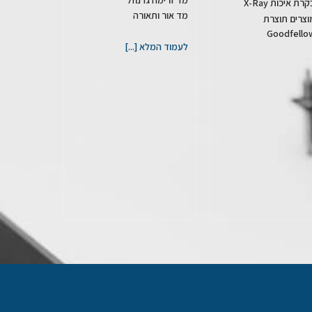
רת איכות X-Ray
מד אור ותאורה
וצרים תוצרת
Goodfello
לעמוד המלא [...]