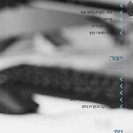
איכות אויר במבנים
ציוד בקרת מיזוג אויר
זרימה, לחץ וגובה
ציוד מעבדתי
גילוי חומרי נפץ
ייצור:
גלאי גז סטנדרטים
גלאים ומכשירים מותאמים למפרט הלקוח
מערכות לאווירה מבוקרת / דגימת אריזות מזון
מערכות לשטיפה בגז וייבוש
אספקה ובקרת גזים
נימ: