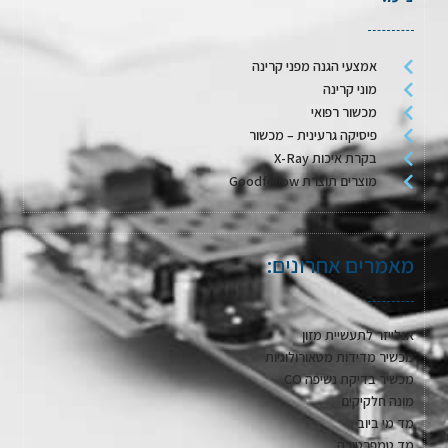
אמצעי הגנה מפני קרינה
מוני קרינה
מכשור רפואי
פיסיקה גרעינית – מכשור
בקרת איכות X-Ray
מוצרים תוצרת Goodfellow
מאמרים אחרונים:
אנלייזר לתעשיית מזון
מכשיר מדידות מטאורולוגיות
מכשיר בדיקת נשיפה CO
מונה חלקיקים
מד מי ביוב
מד טמפרטורה