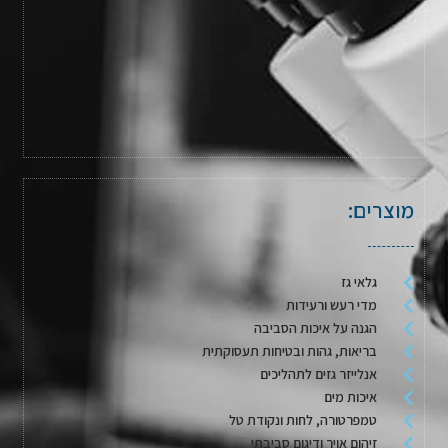
מוצרים:
גלאי גז
מדי רעש ורעידות
הגנה על איכות הסביבה
בריאות, גהות ובטיחות תעסוקתית
אנלייזר גזים לתהליכים
איכות מים
טמפרטורה, לחות ונקודת טל
זיהום אויר ודיגום סביבתי