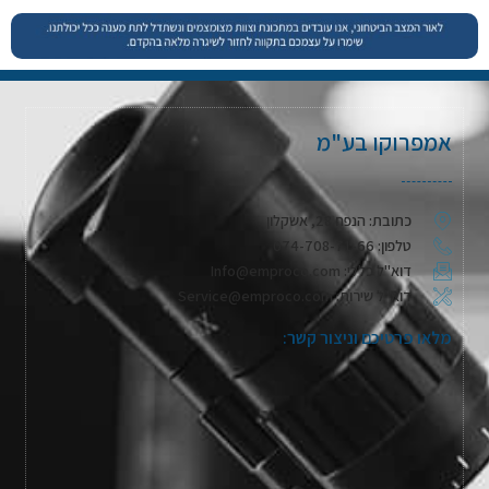
אמפרוקו בע"מ
כתובת: הנפח 28, אשקלון
טלפון: 074-708-71-66
דוא"ל כללי: Info@emproco.com
דוא"ל שירות: Service@emproco.com
מלאו פרטיכם וניצור קשר: