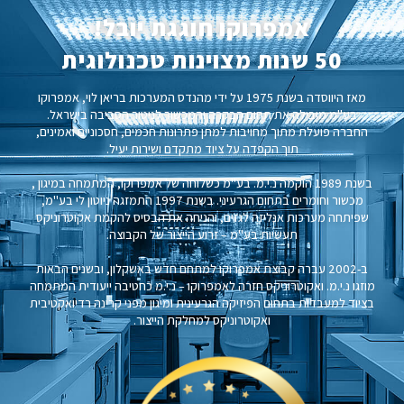
אמפרוקו חוגגת יובל!
50 שנות מצוינות טכנולוגית
מאז היווסדה בשנת 1975 על ידי מהנדס המערכות בריאן לוי, אמפרוקו
בע"מ מובילה את תחום הבקרה והמכשור לניטור הסביבה בישראל.
החברה פועלת מתוך מחויבות למתן פתרונות חכמים, חסכוניים ואמינים,
תוך הקפדה על ציוד מתקדם ושירות יעיל.
בשנת 1989 הוקמה נ.י.מ. בע"מ כשלוחה של אמפרוקו, המתמחה במיגון ,
מכשור וחומרים בתחום הגרעיני. בשנת 1997 התמזגה ניוטון לי בע"מ,
שפיתחה מערכות אנליזה לגזים, והניחה את הבסיס להקמת אקוטרוניקס
תעשיות בע"מ – זרוע הייצור של הקבוצה.
ב-2002 עברה קבוצת אמפרוקו למתחם חדש באשקלון, ובשנים הבאות
מוזגו נ.י.מ. ואקוטרוניקס חזרה לאמפרוקו – נ.י.מ כחטיבה ייעודית המתמחה
בציוד למעבדות בתחום הפיזיקה הגרעינית ומיגון מפני קרינה רדיואקטיבית
ואקוטרוניקס למחלקת הייצור.