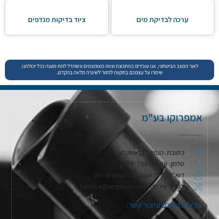
ערכה לבדיקת מים
ציוד בדיקות מנדפים
אמפרוקו בע"מ
כתובת: הנפח 28, אשקלון
טלפון: 074-708-71-66
דוא"ל כללי: Info@emproco.com
דוא"ל שירות: Service@emproco.com
מלאו פרטיכם וניצור קשר: