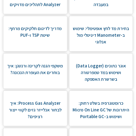
במעבדה
Analyzer לתהליכים מדויקים
בחירת מד לחץ אופטימלי: שימוש
מדריך לדיגום חלקיקים מרחף:
ב-Manometer דיגיטלי מול
שיטת TSP ו-PUF
אנלוגי
אוגר נתונים (Data Logger)
משקפי הגנה לקרינה ורנטגן: איך
ושימוש במד טמפרטורה
בוחרים את העופרת הנכונה?
בשרשרת האספקה
כרומטוגרפיה בשלט רחוק:
Process Gas Analyzer: איך
היתרונות של Micro On Line GC
לבחור אנלייזר גזים לקווי ייצור
ושימוש ב-Portable GC
רציפים?