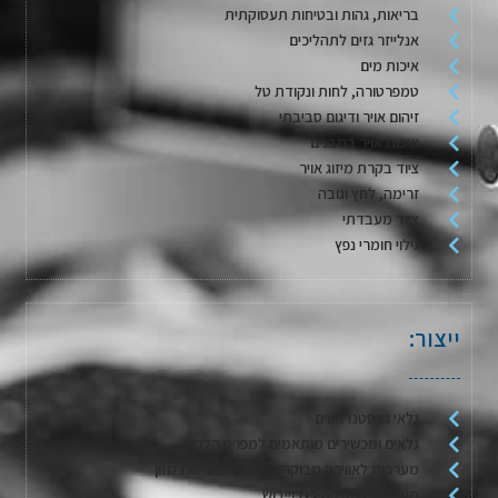
בריאות, גהות ובטיחות תעסוקתית
אנלייזר גזים לתהליכים
איכות מים
טמפרטורה, לחות ונקודת טל
זיהום אויר ודיגום סביבתי
איכות אויר במבנים
ציוד בקרת מיזוג אויר
זרימה, לחץ וגובה
ציוד מעבדתי
גילוי חומרי נפץ
ייצור:
גלאי גז סטנדרטים
גלאים ומכשירים מותאמים למפרט הלקוח
מערכות לאווירה מבוקרת / דגימת אריזות מזון
מערכות לשטיפה בגז וייבוש