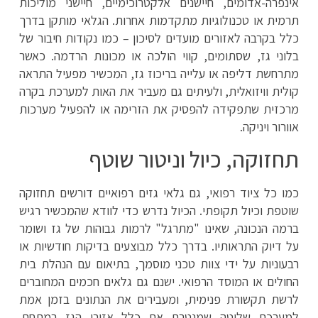
אינפרה-אדומים, חיישנים אלקטרוכימיים, חיישני מוליכות
תרמית או טכנולוגיות מתקדמות אחרות. הגלאי מותקן בדרך
כלל בקרבה לאזורים מועדים לסיכון – כמו נקודות חיבור של
בלוני גז, שסתומים, קווי הולכה או מכונות הרדמה. כאשר
מתרחשת דליפה או עלייה בריכוז גז, המכשיר מפעיל התראה
קולית וויזואלית, ולעיתים גם מעביר את האות למערכת בקרה
מרכזית שתפקידה להפסיק את הזרימה או להפעיל מערכות
אוורור ויניקה.
תחזוקה, כיול וניטור שוטף
כמו כל ציוד רפואי, גם גלאי גזים רפואיים דורשים תחזוקה
שוטפת וכיול תקופתי. הכיול נדרש כדי לוודא שהמכשיר רגיש
ברמה הנכונה, שאינו "מתרגל" לרמות גבוהות של גז ושומר
על דיוק התראותיו. בדרך כלל מבוצעים בדיקות חודשיות או
רבעוניות על ידי צוות טכני מוסמך, בתיאום עם הנהלת בית
החולים או המוסד הרפואי. ישנם גם גלאים חכמים המחוברים
לרשת תקשורת פנימית, ומעבירים את הנתונים בזמן אמת
למערכת שליטה שמנטרת את כלל אזורי הגז במתחם.