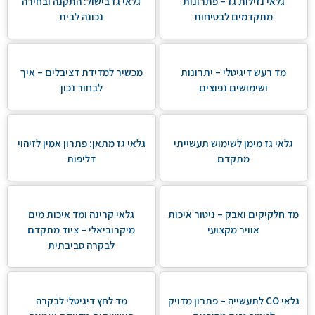
גלאי נזילות גז – פתרונות
גלאי גז בישול: התקנה ובחירה
מתקדמים לבטיחות
נכונה לבית
מד רעש דיגיטלי – יתרונות
מכשיר למדידת דציבלים – איך
ושימושים נפוצים
לבחור נכון
גלאי גז מימן לשימוש תעשייתי
גלאי גז מתאן: פתרון אמין לזיהוי
מתקדם
דליפות
מד חלקיקים ואבק – ניטור איכות
גלאי קרינה ומד איכות מים
אוויר מקצועי
מיקרוביאלי – ציוד מתקדם
לבקרה סביבתית
גלאי CO לתעשייה – פתרון מדויק
מד לחץ דיגיטלי לבקרה