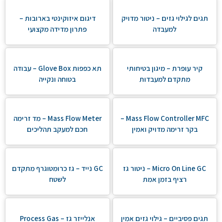
תגים לגילוי גזים – ניטור מדויק
דיגום איזוקינטי בארובות –
למעבדה
פתרון מדידה מקצועי
קיר עופרת – מיגון בטיחותי
תא כפפות Glove Box – עבודה
מתקדם למעבדות
בטוחה ונקייה
Mass Flow Controller MFC –
Mass Flow Meter – מד זרימה
בקר זרימה מדויק ואמין
חכם למעקב תהליכים
Micro On Line GC – ניטור גז
GC נייד – גז כרומטוגרף מתקדם
רציף בזמן אמת
לשטח
תגים פסיביים – גילוי גזים אמין
אנלייזר גז – Process Gas