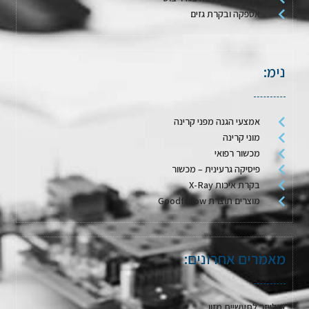
אספקה ובקרת גזים
נימ:
אמצעי הגנה מפני קרינה
מוני קרינה
מכשור רפואי
פיסיקה גרעינית – מכשור
בקרת איכות X-Ray
מוצרים תוצרת Goodfellow
מאמרים אחרונים:
אנלייזר לתעשיית מזון