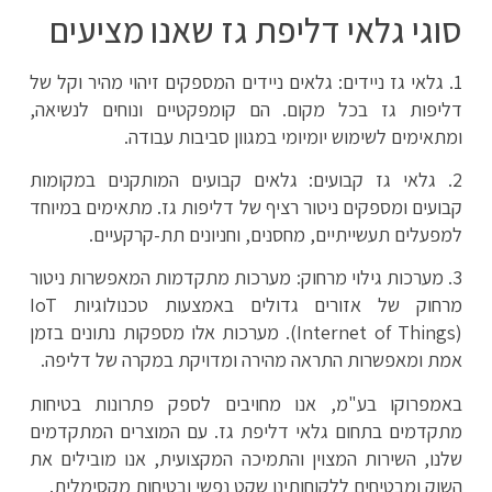
סוגי גלאי דליפת גז שאנו מציעים
1. גלאי גז ניידים: גלאים ניידים המספקים זיהוי מהיר וקל של
דליפות גז בכל מקום. הם קומפקטיים ונוחים לנשיאה,
ומתאימים לשימוש יומיומי במגוון סביבות עבודה.
2. גלאי גז קבועים: גלאים קבועים המותקנים במקומות
קבועים ומספקים ניטור רציף של דליפות גז. מתאימים במיוחד
למפעלים תעשייתיים, מחסנים, וחניונים תת-קרקעיים.
3. מערכות גילוי מרחוק: מערכות מתקדמות המאפשרות ניטור
מרחוק של אזורים גדולים באמצעות טכנולוגיות
IoT
(Internet of Things)
. מערכות אלו מספקות נתונים בזמן
אמת ומאפשרות התראה מהירה ומדויקת במקרה של דליפה.
באמפרוקו בע"מ, אנו מחויבים לספק פתרונות בטיחות
מתקדמים בתחום גלאי דליפת גז. עם המוצרים המתקדמים
שלנו, השירות המצוין והתמיכה המקצועית, אנו מובילים את
השוק ומבטיחים ללקוחותינו שקט נפשי ובטיחות מקסימלית.