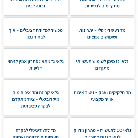
מתקדמים לבטיחות
נכונה לבית
מד רעש דיגיטלי – יתרונות
מכשיר למדידת דציבלים – איך
ושימושים נפוצים
לבחור נכון
גלאי גז מימן לשימוש תעשייתי
גלאי גז מתאן: פתרון אמין לזיהוי
מתקדם
דליפות
מד חלקיקים ואבק – ניטור איכות
גלאי קרינה ומד איכות מים
אוויר מקצועי
מיקרוביאלי – ציוד מתקדם
לבקרה סביבתית
גלאי CO לתעשייה – פתרון מדויק
מד לחץ דיגיטלי לבקרה
לניטור גזים מסוכנים
תעשייתית מדויקת ואמינה