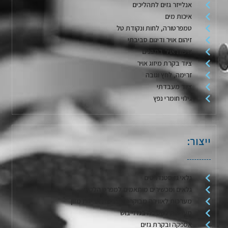
אנלייזר גזים לתהליכים
איכות מים
טמפרטורה, לחות ונקודת טל
זיהום אויר ודיגום סביבתי
איכות אויר במבנים
ציוד בקרת מיזוג אויר
זרימה, לחץ וגובה
ציוד מעבדתי
גילוי חומרי נפץ
ייצור:
גלאי גז סטנדרטים
גלאים ומכשירים מותאמים למפרט הלקוח
מערכות לאווירה מבוקרת / דגימת אריזות מזון
מערכות לשטיפה בגז וייבוש
אספקה ובקרת גזים