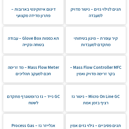
תגים לגילוי גזים – ניטור מדויק
דיגום איזוקינטי בארובות –
למעבדה
פתרון מדידה מקצועי
קיר עופרת – מיגון בטיחותי
תא כפפות Glove Box – עבודה
מתקדם למעבדות
בטוחה ונקייה
Mass Flow Controller MFC –
Mass Flow Meter – מד זרימה
בקר זרימה מדויק ואמין
חכם למעקב תהליכים
Micro On Line GC – ניטור גז
GC נייד – גז כרומטוגרף מתקדם
רציף בזמן אמת
לשטח
תגים פסיביים – גילוי גזים אמין
אנלייזר גז – Process Gas