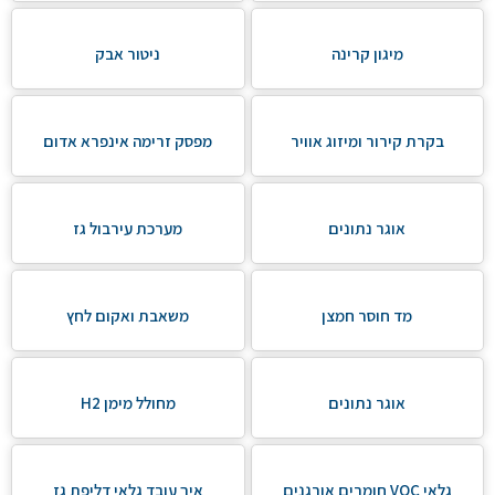
מיגון קרינה
ניטור אבק
בקרת קירור ומיזוג אוויר
מפסק זרימה אינפרא אדום
אוגר נתונים
מערכת עירבול גז
מד חוסר חמצן
משאבת ואקום לחץ
אוגר נתונים
מחולל מימן H2
גלאי VOC חומרים אורגנים
איך עובד גלאי דליפת גז