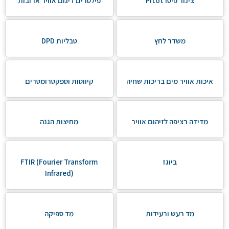
צינור פיטו Pitot
פילטרים דיגום אוויר ארובות
משדר לחץ
טבליות DPD
איכות אוויר מים בריכות שחיה
קיווטות וספקטרומטרים
מדידה רציפה לזיהום אוויר
מחיצות הגנה
ביוגז
FTIR (Fourier Transform
Infrared)
מד רעש ורעידות
מד ספיקה