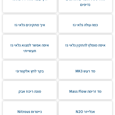
נדיפים
כמה עולה גלאי גז
איך מתקינים גלאי גז
איפה מומלץ להתקין גלאי גז
איפה אפשר למצוא גלאי גז
תעשייתי
מד רעש MK3
בקר לחץ אלקטרוני
מד זרימה Mass Flow
מונה ריכוז אבק
אנלייזר N2O
נייטרוס Nitrous