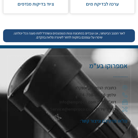
ערכה לבדיקת מים
ציוד בדיקות מנדפים
אמפרוקו בע"מ
כתובת: הנפח 28, אשקלון
טלפון: 074-708-71-66
דוא"ל כללי: Info@emproco.com
דוא"ל שירות: Service@emproco.com
מלאו פרטיכם וניצור קשר: