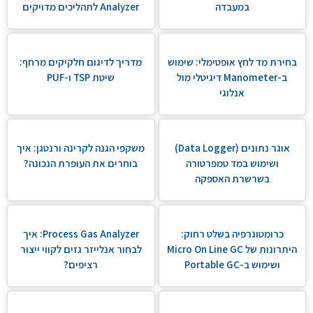
במעבדה
Analyzer לתהליכים מדויקים
בחירת מד לחץ אופטימלי: שימוש
מדריך לדיגום חלקיקים מרחף:
ב-Manometer דיגיטלי מול
שיטת TSP ו-PUF
אנלוגי
אוגר נתונים (Data Logger)
משקפי הגנה לקרינה ורנטגן: איך
ושימוש במד טמפרטורה
בוחרים את העופרת הנכונה?
בשרשרת האספקה
כרומטוגרפיה בשלט רחוק:
Process Gas Analyzer: איך
היתרונות של Micro On Line GC
לבחור אנלייזר גזים לקווי ייצור
ושימוש ב-Portable GC
רציפים?