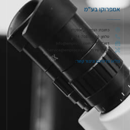
אמפרוקו בע"מ
כתובת: הנפח 28, אשקלון
טלפון: 074-708-71-66
דוא"ל כללי: Info@emproco.com
דוא"ל שירות: Service@emproco.com
מלאו פרטיכם וניצור קשר: