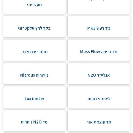
תעשייתי
מד רעש MK3
בקר לחץ אלקטרוני
מד זרימה Mass Flow
מונה ריכוז אבק
אנלייזר N2O
נייטרוס Nitrous
ניטור ארובות
Lux meter
מד עוצמת אור
מד N2O ניטרוס