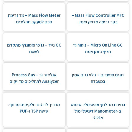
Mass Flow Controller MFC –
Mass Flow Meter – מד זרימה
בקר זרימה מדויק ואמין
חכם למעקב תהליכים
Micro On Line GC – ניטור גז
GC נייד – גז כרומטוגרף מתקדם
רציף בזמן אמת
לשטח
תגים פסיביים – גילוי גזים אמין
אנלייזר גז – Process Gas
במעבדה
Analyzer לתהליכים מדויקים
בחירת מד לחץ אופטימלי: שימוש
מדריך לדיגום חלקיקים מרחף:
ב-Manometer דיגיטלי מול
שיטת TSP ו-PUF
אנלוגי