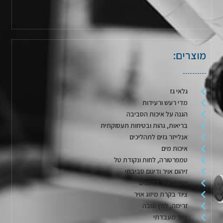
מוצרים:
גלאי גז
מדי רעש ורעידות
הגנה על איכות הסביבה
בריאות, גהות ובטיחות תעסוקתית
אנלייזר גזים לתהליכים
איכות מים
טמפרטורה, לחות ונקודת טל
זיהום אויר ודיגום סביבתי
איכות אויר במבנים
ציוד בקרת מיזוג אויר
זרימה, לחץ וגובה
ציוד מעבדתי