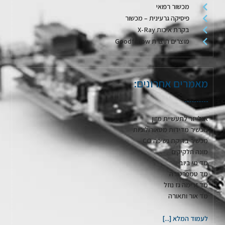
מכשור רפואי
פיסיקה גרעינית – מכשור
בקרת איכות X-Ray
מוצרים תוצרת Goodfellow
מאמרים אחרונים:
אנלייזר לתעשיית מזון
מכשיר מדידות מטאורולוגיות
מכשיר בדיקת נשיפה CO
מונה חלקיקים
מד מי ביוב
מד טמפרטורה
מד זרימה גז נוזל
מד אור ותאורה
לעמוד המלא [...]