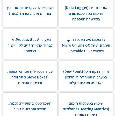
אוגר נתונים (Data Logger)
משקפי הגנה לקרינה ורנטגן: איך
ושימוש במד טמפרטורה
בוחרים את העופרת הנכונה?
בשרשרת האספקה
כרומטוגרפיה בשלט רחוק:
Process Gas Analyzer: איך
היתרונות של Micro On Line GC
לבחור אנלייזר גזים לקווי ייצור
ושימוש ב-Portable GC
רציפים?
מדידת נקודת טל (Dew Point)
עבודה סטרילית עם תאי כפפות
במערכות אוויר דחוס: חיסכון
(Glove Boxes): תחזוקה
באנרגיה ומניעת תקלות
ובדיקות אטימות
שימוש במעטפות חימום
חשמל סטטי בתעשייה: סכנות,
(Heating Mantles) לתהליכים
מדידה ופתרונות ניטור
כימיים בטוחים