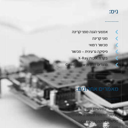
נימ:
אמצעי הגנה מפני קרינה
מוני קרינה
מכשור רפואי
פיסיקה גרעינית – מכשור
בקרת איכות X-Ray
מוצרים תוצרת Goodfellow
מאמרים אחרונים:
אנלייזר לתעשיית מזון
מכשיר מדידות מטאורולוגיות
מכשיר בדיקת נשיפה CO
מונה חלקיקים