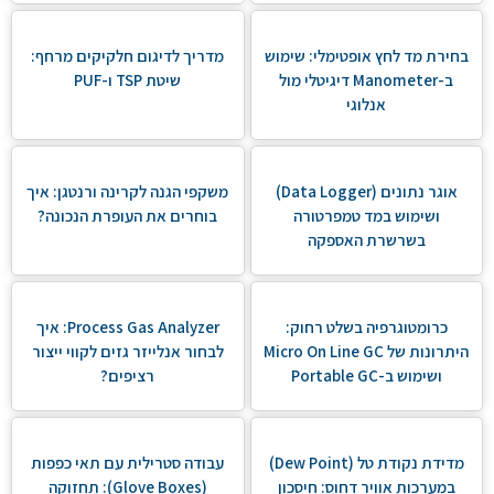
בחירת מד לחץ אופטימלי: שימוש
מדריך לדיגום חלקיקים מרחף:
ב-Manometer דיגיטלי מול
שיטת TSP ו-PUF
אנלוגי
אוגר נתונים (Data Logger)
משקפי הגנה לקרינה ורנטגן: איך
ושימוש במד טמפרטורה
בוחרים את העופרת הנכונה?
בשרשרת האספקה
כרומטוגרפיה בשלט רחוק:
Process Gas Analyzer: איך
היתרונות של Micro On Line GC
לבחור אנלייזר גזים לקווי ייצור
ושימוש ב-Portable GC
רציפים?
מדידת נקודת טל (Dew Point)
עבודה סטרילית עם תאי כפפות
במערכות אוויר דחוס: חיסכון
(Glove Boxes): תחזוקה