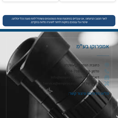
אמפרוקו בע"מ
כתובת: הנפח 28, אשקלון
טלפון: 074-708-71-66
דוא"ל כללי: Info@emproco.com
דוא"ל שירות: Service@emproco.com
מלאו פרטיכם וניצור קשר: