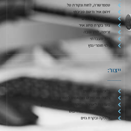
טמפרטורה, לחות ונקודת טל
זיהום אויר ודיגום סביבתי
איכות אויר במבנים
ציוד בקרת מיזוג אויר
זרימה, לחץ וגובה
ציוד מעבדתי
גילוי חומרי נפץ
ייצור:
גלאי גז סטנדרטים
גלאים ומכשירים מותאמים למפרט הלקוח
מערכות לאווירה מבוקרת / דגימת אריזות מזון
מערכות לשטיפה בגז וייבוש
אספקה ובקרת גזים