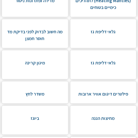
(Heating Mantles) לתהליכים
מדידה ופתרונות ניטור
כימיים בטוחים
גלאי דליפת גז
מה חשוב לבדוק לפני בדיקת מד
חוסר חמצן
גלאי דליפת גז
מיגון קרינה
פילטרים דיגום אוויר ארובות
משדר לחץ
מחיצות הגנה
ביוגז