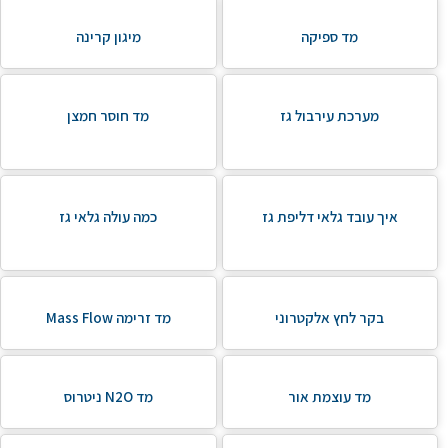
מד ספיקה
מיגון קרינה
מערכת עירבול גז
מד חוסר חמצן
איך עובד גלאי דליפת גז
כמה עולה גלאי גז
בקר לחץ אלקטרוני
מד זרימה Mass Flow
מד עוצמת אור
מד N2O ניטרוס