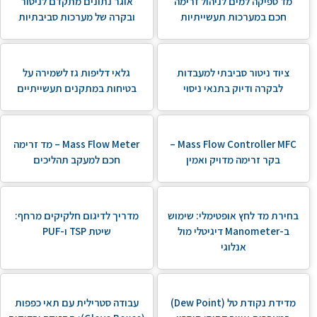
מד ספיקה למים לניהול זרימה
אוגר נתונים מתקדם לניטור
חכם במערכות תעשייתיות
ובקרה של מערכות סביבתיות
ציוד ניטור סביבתי למעבדות
גלאי דליפות גז לשמירה על
לבקרה ודיוק בתנאי ניסוי
בטיחות במתקנים תעשייתיים
Mass Flow Controller MFC –
Mass Flow Meter – מד זרימה
בקר זרימה מדויק ואמין
חכם למעקב תהליכים
בחירת מד לחץ אופטימלי: שימוש
מדריך לדיגום חלקיקים מרחף:
ב-Manometer דיגיטלי מול
שיטת TSP ו-PUF
אנלוגי
מדידת נקודת טל (Dew Point)
עבודה סטרילית עם תאי כפפות