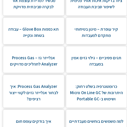
ציוד בדיקות איכות אוויר פנימית
מכשיר למדידת עוצמת אור
לשיפור סביבת העבודה
לבקרה סביבתית מדויקת
קיר עופרת – מיגון בטיחותי
תא כפפות Glove Box – עבודה
מתקדם למעבדות
בטוחה ונקייה
תגים פסיביים – גילוי גזים אמין
אנלייזר גז – Process Gas
במעבדה
Analyzer לתהליכים מדויקים
כרומטוגרפיה בשלט רחוק:
Process Gas Analyzer: איך
היתרונות של Micro On Line GC
לבחור אנלייזר גזים לקווי ייצור
ושימוש ב-Portable GC
רציפים?
למה משמשים בוחשים מעבדתיים
איך בודקים עומס חום