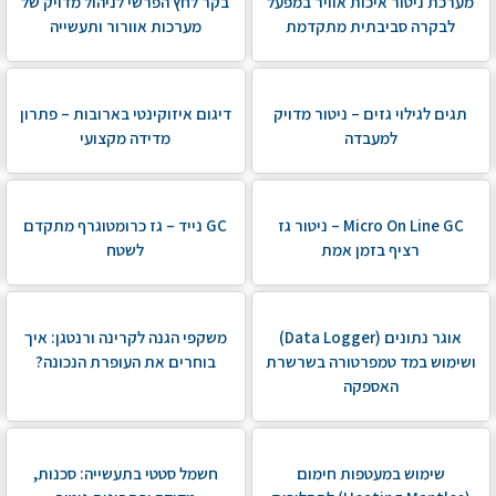
מערכת ניטור איכות אוויר במפעל
בקר לחץ הפרשי לניהול מדויק של
לבקרה סביבתית מתקדמת
מערכות אוורור ותעשייה
תגים לגילוי גזים – ניטור מדויק
דיגום איזוקינטי בארובות – פתרון
למעבדה
מדידה מקצועי
Micro On Line GC – ניטור גז
GC נייד – גז כרומטוגרף מתקדם
רציף בזמן אמת
לשטח
אוגר נתונים (Data Logger)
משקפי הגנה לקרינה ורנטגן: איך
ושימוש במד טמפרטורה בשרשרת
בוחרים את העופרת הנכונה?
האספקה
שימוש במעטפות חימום
חשמל סטטי בתעשייה: סכנות,