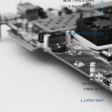
פיסיקה גרעינית – מכשור
בקרת איכות X-Ray
מוצרים תוצרת Goodfellow
מאמרים אחרונים:
אנלייזר לתעשיית מזון
מכשיר מדידות מטאורולוגיות
מכשיר בדיקת נשיפה CO
מונה חלקיקים
מד מי ביוב
מד טמפרטורה
מד זרימה גז נוזל
מד אור ותאורה
לעמוד המלא [...]