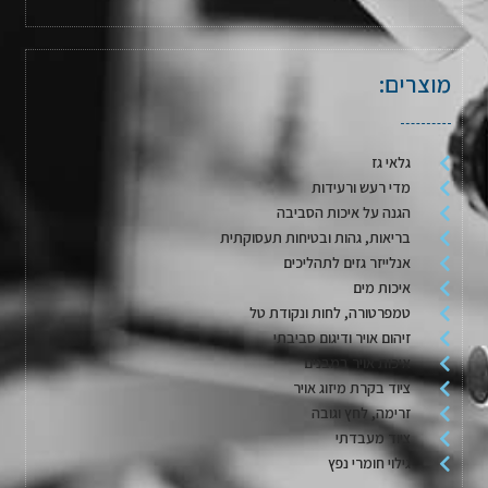
מוצרים:
גלאי גז
מדי רעש ורעידות
הגנה על איכות הסביבה
בריאות, גהות ובטיחות תעסוקתית
אנלייזר גזים לתהליכים
איכות מים
טמפרטורה, לחות ונקודת טל
זיהום אויר ודיגום סביבתי
איכות אויר במבנים
ציוד בקרת מיזוג אויר
זרימה, לחץ וגובה
ציוד מעבדתי
גילוי חומרי נפץ