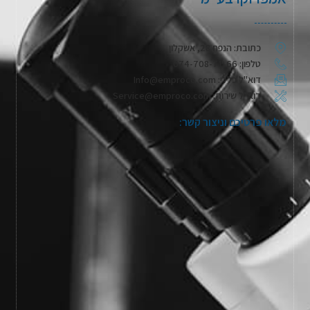
כתובת: הנפח 28, אשקלון
טלפון: 074-708-71-66
דוא"ל כללי: Info@emproco.com
דוא"ל שירות: Service@emproco.com
מלאו פרטיכם וניצור קשר: