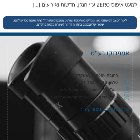
למעט איפוס ZERO ע"י חנקן. חדשות ואירועים […]
אמפרוקו בע"מ
כתובת: הנפח 28, אשקלון
טלפון: 074-708-71-66
דוא"ל כללי: Info@emproco.com
דוא"ל שירות: Service@emproco.com
מלאו פרטיכם וניצור קשר: