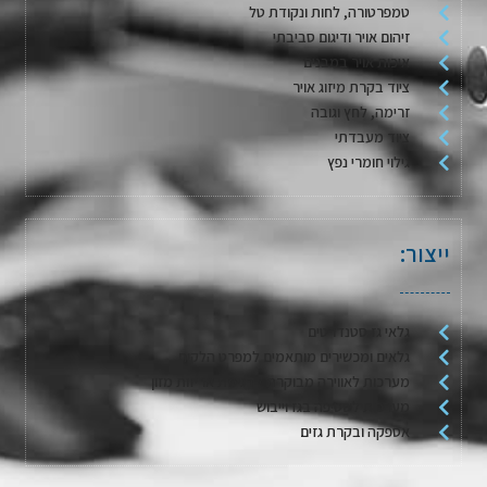
טמפרטורה, לחות ונקודת טל
זיהום אויר ודיגום סביבתי
איכות אויר במבנים
ציוד בקרת מיזוג אויר
זרימה, לחץ וגובה
ציוד מעבדתי
גילוי חומרי נפץ
ייצור:
גלאי גז סטנדרטים
גלאים ומכשירים מותאמים למפרט הלקוח
מערכות לאווירה מבוקרת / דגימת אריזות מזון
מערכות לשטיפה בגז וייבוש
אספקה ובקרת גזים