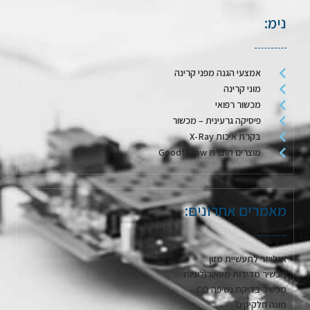
נימ:
אמצעי הגנה מפני קרינה
מוני קרינה
מכשור רפואי
פיסיקה גרעינית – מכשור
בקרת איכות X-Ray
מוצרים תוצרת Goodfellow
מאמרים אחרונים:
אנלייזר לתעשיית מזון
מכשיר מדידות מטאורולוגיות
מכשיר בדיקת נשיפה CO
מונה חלקיקים