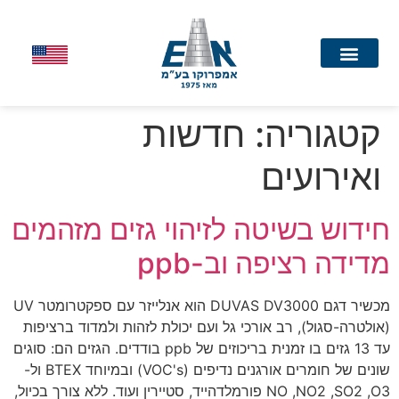
עמוד הבית
קטגוריה:
חדשות
ואירועים
חידוש בשיטה לזיהוי גזים מזהמים
מדידה רציפה וב-ppb
מכשיר דגם DUVAS DV3000 הוא אנלייזר עם ספקטרומטר UV
(אולטרה-סגול), רב אורכי גל ועם יכולת לזהות ולמדוד ברציפות
עד 13 גזים בו זמנית בריכוזים של ppb בודדים. הגזים הם: סוגים
שונים של חומרים אורגנים נדיפים (VOC's) ובמיוחד BTEX ול-
NO ,NO2 ,SO2 ,O3 פורמלדהייד, סטיירין ועוד. ללא צורך בכיול,