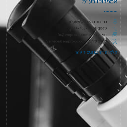
אמפרוקו בע"מ
כתובת: הנפח 28, אשקלון
טלפון: 074-708-71-66
דוא"ל כללי: Info@emproco.com
דוא"ל שירות: Service@emproco.com
מלאו פרטיכם וניצור קשר: