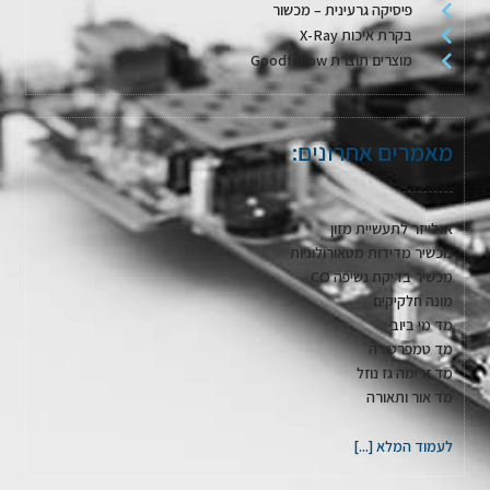
פיסיקה גרעינית – מכשור
בקרת איכות X-Ray
מוצרים תוצרת Goodfellow
מאמרים אחרונים:
אנלייזר לתעשיית מזון
מכשיר מדידות מטאורולוגיות
מכשיר בדיקת נשיפה CO
מונה חלקיקים
מד מי ביוב
מד טמפרטורה
מד זרימה גז נוזל
מד אור ותאורה
לעמוד המלא [...]