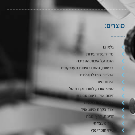
מוצרים:
גלאי גז
מדי רעש ורעידות
הגנה על איכות הסביבה
בריאות, גהות ובטיחות תעסוקתית
אנלייזר גזים לתהליכים
איכות מים
טמפרטורה, לחות ונקודת טל
זיהום אויר ודיגום סביבתי
איכות אויר במבנים
ציוד בקרת מיזוג אויר
זרימה, לחץ וגובה
ציוד מעבדתי
גילוי חומרי נפץ