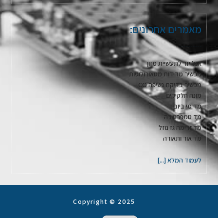
מאמרים אחרונים:
אנלייזר לתעשיית מזון
מכשיר מדידות מטאורולוגיות
מכשיר בדיקת נשיפה CO
מונה חלקיקים
מד מי ביוב
מד טמפרטורה
מד זרימה גז נוזל
מד אור ותאורה
לעמוד המלא [...]
Copyright © 2025