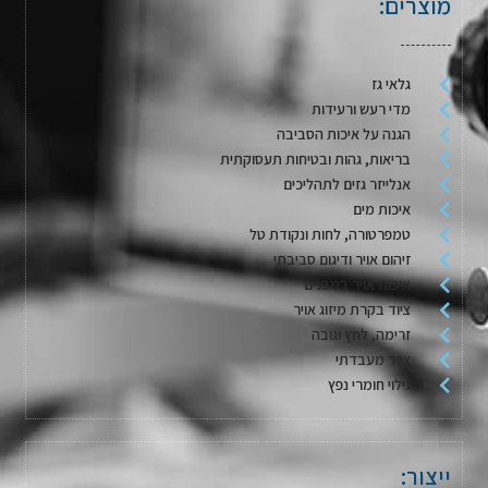
מוצרים:
גלאי גז
מדי רעש ורעידות
הגנה על איכות הסביבה
בריאות, גהות ובטיחות תעסוקתית
אנלייזר גזים לתהליכים
איכות מים
טמפרטורה, לחות ונקודת טל
זיהום אויר ודיגום סביבתי
איכות אויר במבנים
ציוד בקרת מיזוג אויר
זרימה, לחץ וגובה
ציוד מעבדתי
גילוי חומרי נפץ
ייצור: