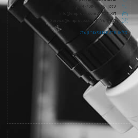
טלפון: 074-708-71-66
דוא"ל כללי: Info@emproco.com
דוא"ל שירות: Service@emproco.com
מלאו פרטיכם וניצור קשר: