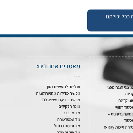
מאמרים אחרונים:
אנלייזר לתעשיית מזון
מצעי הגנה מפני
מכשיר מדידות מטאורולוגיות
רינה
מכשיר בדיקת נשיפה CO
וני קרינה
מונה חלקיקים
כשור רפואי
מד מי ביוב
יסיקה גרעינית –
מד טמפרטורה
כשור
מד זרימה גז נוזל
רת איכות X-Ray
מד אור ותאורה