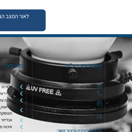
אמפרוקו בע"מ
מוצרים:
כתובת: הנפח 28, אשקלון
גלאי גז
טלפון: 074-708-71-66
מדי רעש
דוא"ל כללי:
הגנה על
Info@emproco.com
בריאות, 
דוא"ל שירות:
תעסוקת
Service@emproco.com
אנלייזר 
איכות מי
מלאו פרטיכם וניצור קשר: