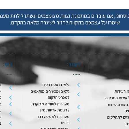
ייצור:
נימ:
גלאי גז סטנדרטים
א
ק
 ורעידות
גלאים ומכשירים מותאמים
למפרט הלקוח
מ
 איכות הסביבה
מערכות לאווירה מבוקרת
מ
גהות ובטיחות
/ דגימת אריזות מזון
ית
פ
מערכות לשטיפה בגז
מ
גזים לתהליכים
וייבוש
בק
ם