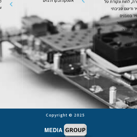
אספקה ובקרת גזים
מ
ה, לחות ונקודת טל
w
יר ודיגום סביבתי
יר במבנים
ת מיזוג אויר
חץ וגובה
בדתי
רי נפץ
Copyright © 2025