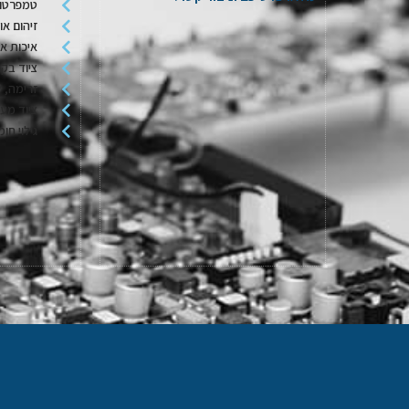
טמפרטור
זיהום או
איכות או
ציוד בקר
זרימה, ל
ציוד מע
גילוי חומ