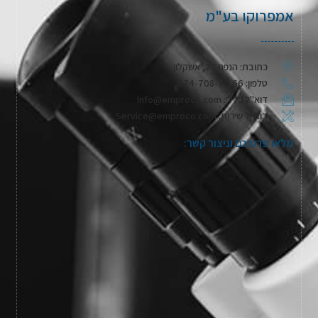
אמפרוקו בע"מ
כתובת: הנפח 28, אשקלון
טלפון: 074-708-71-66
דוא"ל כללי: Info@emproco.com
דוא"ל שירות: Service@emproco.com
מלאו פרטיכם וניצור קשר: