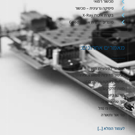
מכשור רפואי
פיסיקה גרעינית – מכשור
בקרת איכות X-Ray
מוצרים תוצרת Goodfellow
מאמרים אחרונים:
אנלייזר לתעשיית מזון
מכשיר מדידות מטאורולוגיות
מכשיר בדיקת נשיפה CO
מונה חלקיקים
מד מי ביוב
מד טמפרטורה
מד זרימה גז נוזל
מד אור ותאורה
לעמוד המלא [...]