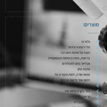
מוצרים:
גלאי גז
מדי רעש ורעידות
הגנה על איכות הסביבה
בריאות, גהות ובטיחות תעסוקתית
אנלייזר גזים לתהליכים
איכות מים
טמפרטורה, לחות ונקודת טל
זיהום אויר ודיגום סביבתי
איכות אויר במבנים
ציוד בקרת מיזוג אויר
זרימה, לחץ וגובה
ציוד מעבדתי