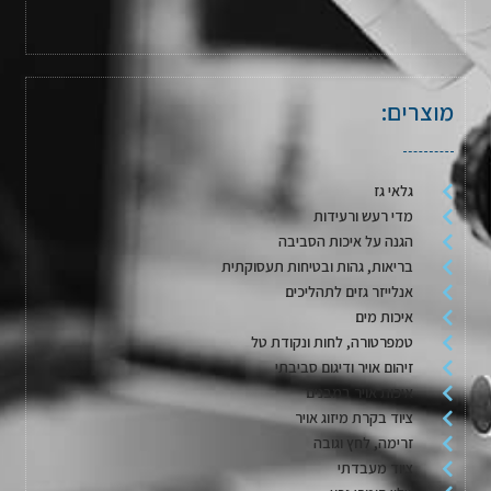
מוצרים:
גלאי גז
מדי רעש ורעידות
הגנה על איכות הסביבה
בריאות, גהות ובטיחות תעסוקתית
אנלייזר גזים לתהליכים
איכות מים
טמפרטורה, לחות ונקודת טל
זיהום אויר ודיגום סביבתי
איכות אויר במבנים
ציוד בקרת מיזוג אויר
זרימה, לחץ וגובה
ציוד מעבדתי