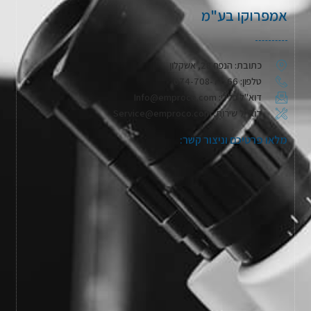
אמפרוקו בע"מ
כתובת: הנפח 28, אשקלון
טלפון: 074-708-71-66
דוא"ל כללי: Info@emproco.com
דוא"ל שירות: Service@emproco.com
מלאו פרטיכם וניצור קשר: