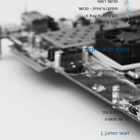
מכשור רפואי
פיסיקה גרעינית – מכשור
בקרת איכות X-Ray
מוצרים תוצרת Goodfellow
מאמרים אחרונים:
אנלייזר לתעשיית מזון
מכשיר מדידות מטאורולוגיות
מכשיר בדיקת נשיפה CO
מונה חלקיקים
מד מי ביוב
מד טמפרטורה
מד זרימה גז נוזל
מד אור ותאורה
לעמוד המלא [...]