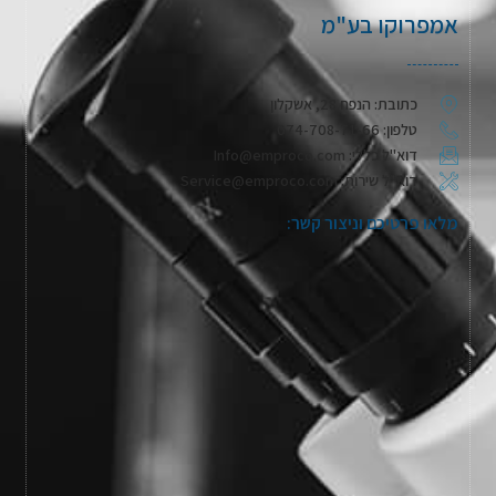
אמפרוקו בע"מ
כתובת: הנפח 28, אשקלון
טלפון: 074-708-71-66
דוא"ל כללי: Info@emproco.com
דוא"ל שירות: Service@emproco.com
מלאו פרטיכם וניצור קשר: