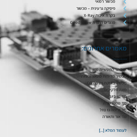
מכשור רפואי
פיסיקה גרעינית – מכשור
בקרת איכות X-Ray
מוצרים תוצרת Goodfellow
מאמרים אחרונים:
אנלייזר לתעשיית מזון
מכשיר מדידות מטאורולוגיות
מכשיר בדיקת נשיפה CO
מונה חלקיקים
מד מי ביוב
מד טמפרטורה
מד זרימה גז נוזל
מד אור ותאורה
לעמוד המלא [...]