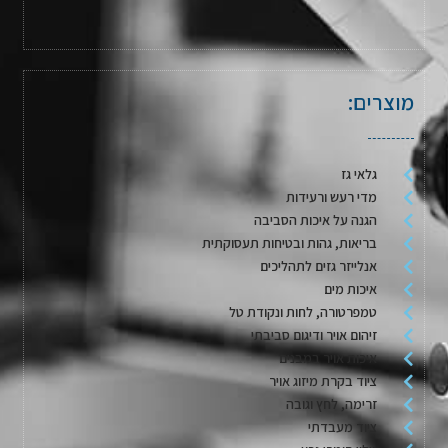
מוצרים:
גלאי גז
מדי רעש ורעידות
הגנה על איכות הסביבה
בריאות, גהות ובטיחות תעסוקתית
אנלייזר גזים לתהליכים
איכות מים
טמפרטורה, לחות ונקודת טל
זיהום אויר ודיגום סביבתי
איכות אויר במבנים
ציוד בקרת מיזוג אויר
זרימה, לחץ וגובה
ציוד מעבדתי