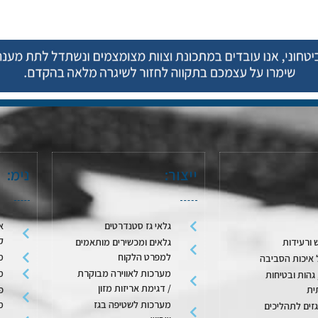
ייצור:
נימ:
גלאי גז סטנדרטים
א
ק
 ורעידות
גלאים ומכשירים מותאמים
למפרט הלקוח
מ
 איכות הסביבה
מערכות לאווירה מבוקרת
מ
גהות ובטיחות
/ דגימת אריזות מזון
ית
פ
מערכות לשטיפה בגז
מ
גזים לתהליכים