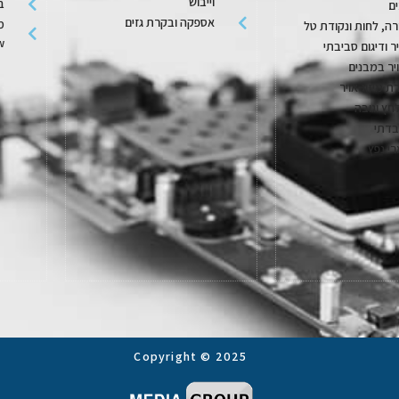
וייבוש
בק
ם
אספקה ובקרת גזים
מ
ה, לחות ונקודת טל
w
יר ודיגום סביבתי
יר במבנים
ת מיזוג אויר
חץ וגובה
בדתי
רי נפץ
Copyright © 2025