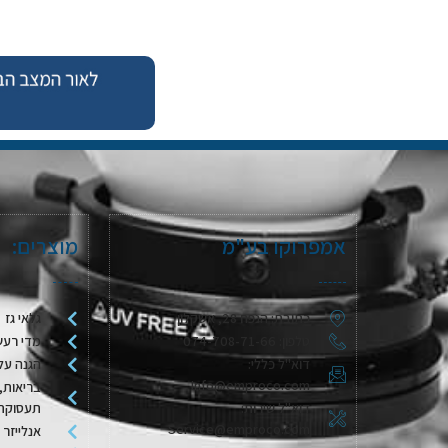
אמפרוקו בע"מ
מוצרים:
כתובת: הנפח 28, אשקלון
גלאי גז
טלפון: 074-708-71-66
מדי רעש
דוא"ל כללי:
הגנה על
Info@emproco.com
בריאות, 
דוא"ל שירות:
תעסוקת
Service@emproco.com
אנלייזר 