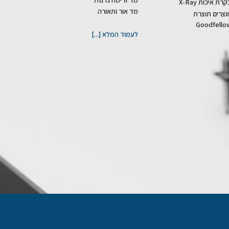
רת איכות X-Ray
מד אור ותאורה
וצרים תוצרת
Goodfello
לעמוד המלא [...]