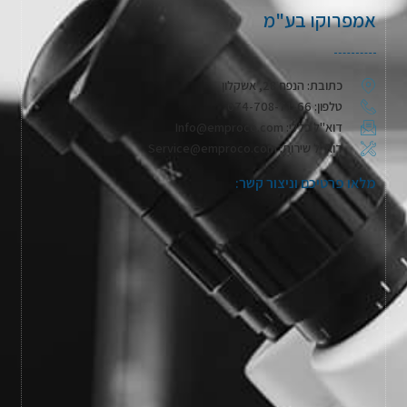
אמפרוקו בע"מ
כתובת: הנפח 28, אשקלון
טלפון: 074-708-71-66
דוא"ל כללי: Info@emproco.com
דוא"ל שירות: Service@emproco.com
מלאו פרטיכם וניצור קשר: