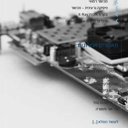
מכשור רפואי
פיסיקה גרעינית – מכשור
בקרת איכות X-Ray
מוצרים תוצרת Goodfellow
מאמרים אחרונים:
אנלייזר לתעשיית מזון
מכשיר מדידות מטאורולוגיות
מכשיר בדיקת נשיפה CO
מונה חלקיקים
מד מי ביוב
מד טמפרטורה
מד זרימה גז נוזל
מד אור ותאורה
לעמוד המלא [...]