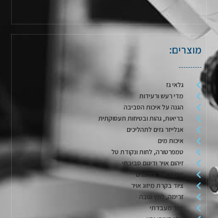
מוצרים:
גלאי גז
מדי רעש ורעידות
הגנה על איכות הסביבה
בריאות, גהות ובטיחות תעסוקתית
אנלייזר גזים לתהליכים
איכות מים
טמפרטורה, לחות ונקודת טל
זיהום אויר ודיגום סביבתי
איכות אויר במבנים
ציוד בקרת מיזוג אויר
זרימה, לחץ וגובה
ציוד מעבדתי