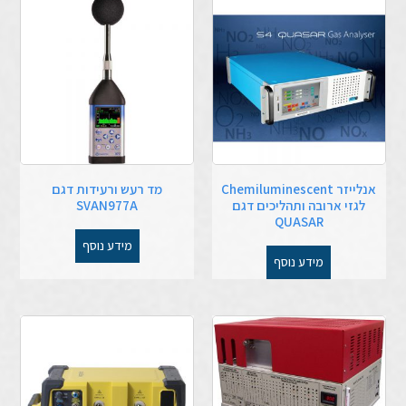
אנלייזר Chemiluminescent
מד רעש ורעידות דגם
לגזי ארובה ותהליכים דגם
SVAN977A
QUASAR
מידע נוסף
מידע נוסף