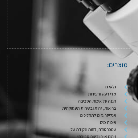
מוצרים:
גלאי גז
מדי רעש ורעידות
הגנה על איכות הסביבה
בריאות, גהות ובטיחות תעסוקתית
אנלייזר גזים לתהליכים
איכות מים
טמפרטורה, לחות ונקודת טל
זיהום אויר ודיגום סביבתי