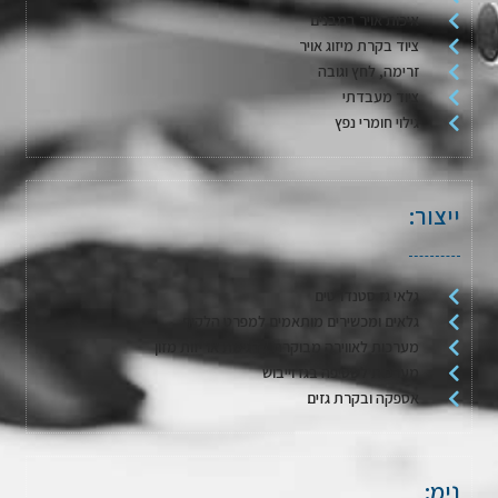
איכות אויר במבנים
ציוד בקרת מיזוג אויר
זרימה, לחץ וגובה
ציוד מעבדתי
גילוי חומרי נפץ
ייצור:
גלאי גז סטנדרטים
גלאים ומכשירים מותאמים למפרט הלקוח
מערכות לאווירה מבוקרת / דגימת אריזות מזון
מערכות לשטיפה בגז וייבוש
אספקה ובקרת גזים
נימ: