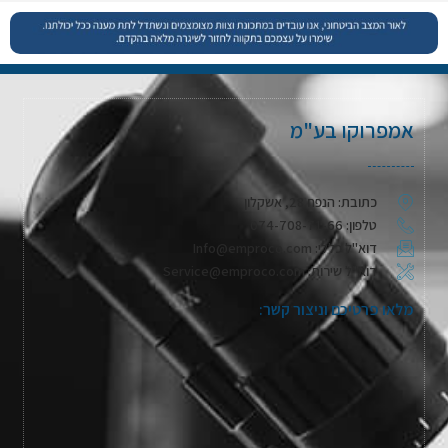
אמפרוקו בע"מ
כתובת: הנפח 28, אשקלון
טלפון: 074-708-71-66
דוא"ל כללי: Info@emproco.com
דוא"ל שירות: Service@emproco.com
מלאו פרטיכם וניצור קשר: