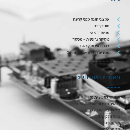
אמצעי הגנה מפני קרינה
מוני קרינה
מכשור רפואי
פיסיקה גרעינית – מכשור
בקרת איכות X-Ray
מוצרים תוצרת Goodfellow
מאמרים אחרונים:
אנלייזר לתעשיית מזון
מכשיר מדידות מטאורולוגיות
מכשיר בדיקת נשיפה CO
מונה חלקיקים
מד מי ביוב
מד טמפרטורה