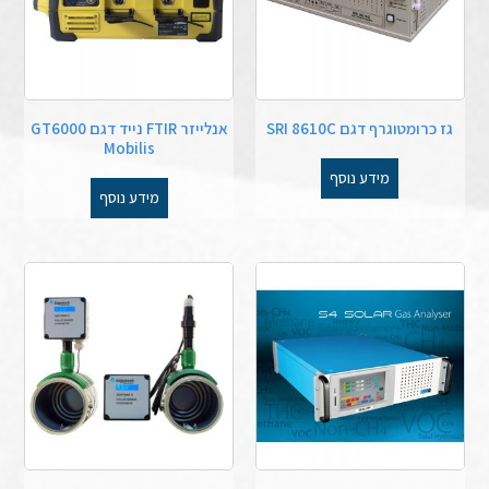
גז כרומטוגרף דגם SRI 8610C
אנלייזר FTIR נייד דגם GT6000
Mobilis
מידע נוסף
מידע נוסף