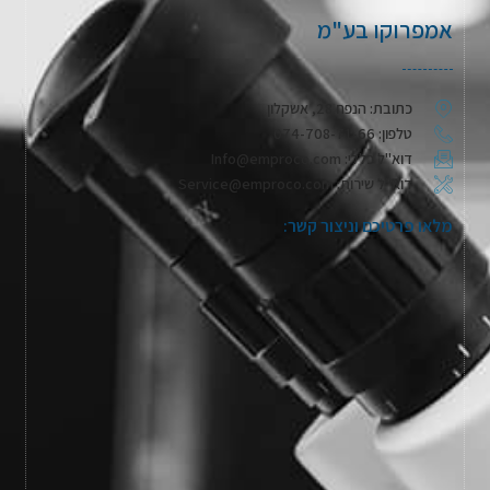
אמפרוקו בע"מ
כתובת: הנפח 28, אשקלון
טלפון: 074-708-71-66
דוא"ל כללי: Info@emproco.com
דוא"ל שירות: Service@emproco.com
מלאו פרטיכם וניצור קשר: