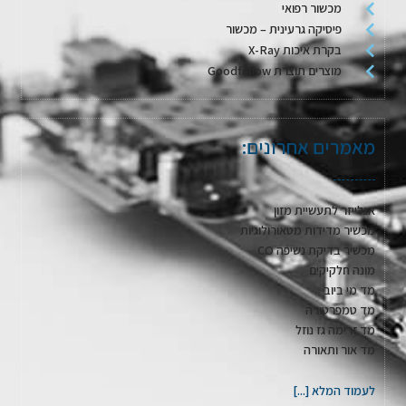
מכשור רפואי
פיסיקה גרעינית – מכשור
בקרת איכות X-Ray
מוצרים תוצרת Goodfellow
מאמרים אחרונים:
אנלייזר לתעשיית מזון
מכשיר מדידות מטאורולוגיות
מכשיר בדיקת נשיפה CO
מונה חלקיקים
מד מי ביוב
מד טמפרטורה
מד זרימה גז נוזל
מד אור ותאורה
לעמוד המלא [...]