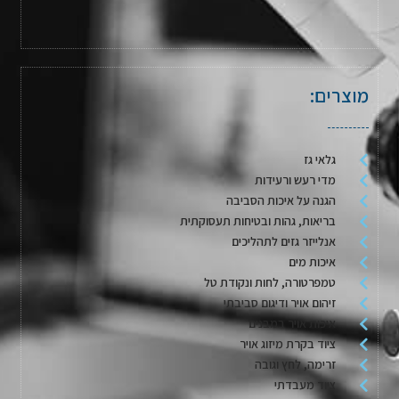
מוצרים:
גלאי גז
מדי רעש ורעידות
הגנה על איכות הסביבה
בריאות, גהות ובטיחות תעסוקתית
אנלייזר גזים לתהליכים
איכות מים
טמפרטורה, לחות ונקודת טל
זיהום אויר ודיגום סביבתי
איכות אויר במבנים
ציוד בקרת מיזוג אויר
זרימה, לחץ וגובה
ציוד מעבדתי