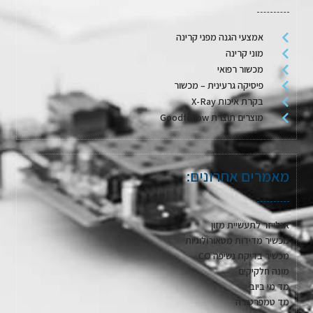
אמצעי הגנה מפני קרינה
מוני קרינה
מכשור רפואי
פיסיקה גרעינית – מכשור
בקרת איכות X-Ray
מוצרים תוצרת Goodfellow
מאמרים אחרונים:
אנלייזר לתעשיית מזון
מכשיר מדידות מטאורולוגיות
מכשיר בדיקת נשיפה CO
מונה חלקיקים
מד מי ביוב
מד טמפרטורה