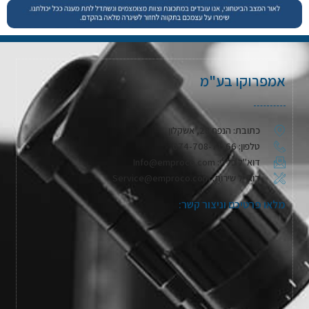
אמפרוקו בע"מ
כתובת: הנפח 28, אשקלון
טלפון: 074-708-71-66
דוא"ל כללי: Info@emproco.com
דוא"ל שירות: Service@emproco.com
מלאו פרטיכם וניצור קשר: