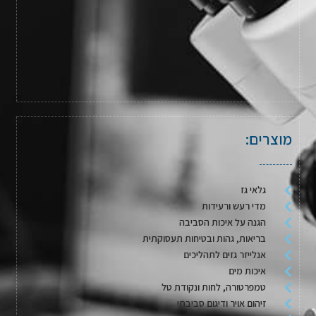
מוצרים:
גלאי גז
מדי רעש ורעידות
הגנה על איכות הסביבה
בריאות, גהות ובטיחות תעסוקתית
אנלייזר גזים לתהליכים
איכות מים
טמפרטורה, לחות ונקודת טל
זיהום אויר ודיגום סביבתי