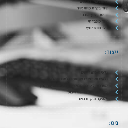
איכות אויר במבנים
ציוד בקרת מיזוג אויר
זרימה, לחץ וגובה
ציוד מעבדתי
גילוי חומרי נפץ
ייצור:
גלאי גז סטנדרטים
גלאים ומכשירים מותאמים למפרט הלקוח
מערכות לאווירה מבוקרת / דגימת אריזות מזון
מערכות לשטיפה בגז וייבוש
אספקה ובקרת גזים
נימ: