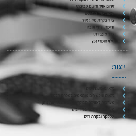
זיהום אויר ודיגום סביבתי
איכות אויר במבנים
ציוד בקרת מיזוג אויר
זרימה, לחץ וגובה
ציוד מעבדתי
גילוי חומרי נפץ
ייצור:
גלאי גז סטנדרטים
גלאים ומכשירים מותאמים למפרט הלקוח
מערכות לאווירה מבוקרת / דגימת אריזות מזון
מערכות לשטיפה בגז וייבוש
אספקה ובקרת גזים