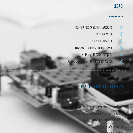
נימ:
אמצעי הגנה מפני קרינה
מוני קרינה
מכשור רפואי
פיסיקה גרעינית – מכשור
בקרת איכות X-Ray
מוצרים תוצרת Goodfellow
מאמרים אחרונים:
אנלייזר לתעשיית מזון
מכשיר מדידות מטאורולוגיות
מכשיר בדיקת נשיפה CO
מונה חלקיקים
מד מי ביוב