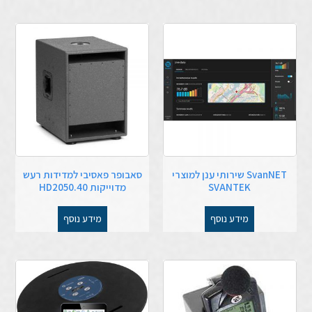
SvanNET שירותי ענן למוצרי
סאבופר פאסיבי למדידות רעש
SVANTEK
מדוייקות HD2050.40
מידע נוסף
מידע נוסף