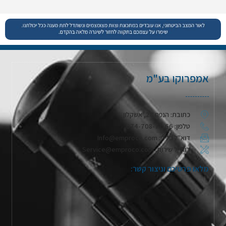
אמפרוקו בע"מ
כתובת: הנפח 28, אשקלון
טלפון: 074-708-71-66
דוא"ל כללי: Info@emproco.com
דוא"ל שירות: Service@emproco.com
מלאו פרטיכם וניצור קשר: