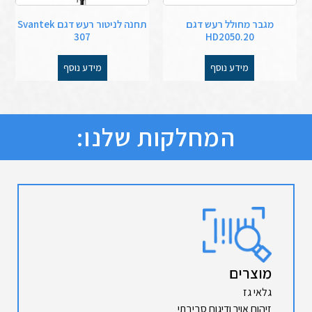
מגבר מחולל רעש דגם
תחנה לניטור רעש דגם Svantek
307
HD2050.20
מידע נוסף
מידע נוסף
המחלקות שלנו:
מוצרים
גלאי גז
זיהום אויר ודיגום סביבתי