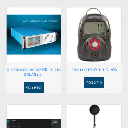
גלאי גז נייד למדידת גז אחד
אנלייזר FID לגזי ארובה ותהליכים
דגם SOLAR
מידע נוסף
מידע נוסף