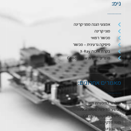
נימ:
אמצעי הגנה מפני קרינה
מוני קרינה
מכשור רפואי
פיסיקה גרעינית – מכשור
בקרת איכות X-Ray
מוצרים תוצרת Goodfellow
מאמרים אחרונים:
אנלייזר לתעשיית מזון
מכשיר מדידות מטאורולוגיות
מכשיר בדיקת נשיפה CO
מונה חלקיקים
מד מי ביוב