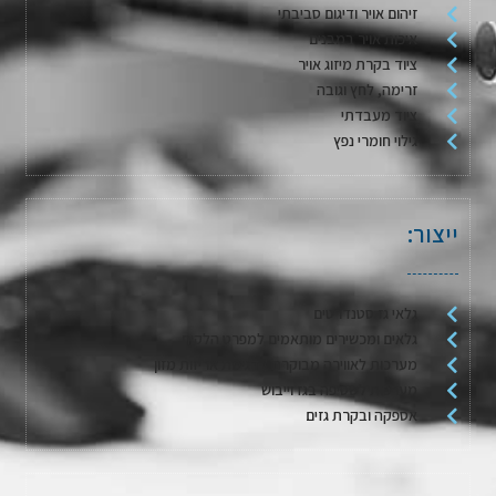
זיהום אויר ודיגום סביבתי
איכות אויר במבנים
ציוד בקרת מיזוג אויר
זרימה, לחץ וגובה
ציוד מעבדתי
גילוי חומרי נפץ
ייצור:
גלאי גז סטנדרטים
גלאים ומכשירים מותאמים למפרט הלקוח
מערכות לאווירה מבוקרת / דגימת אריזות מזון
מערכות לשטיפה בגז וייבוש
אספקה ובקרת גזים