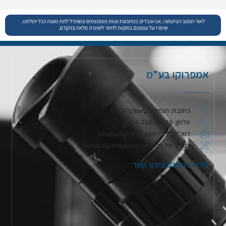
אמפרוקו בע"מ
כתובת: הנפח 28, אשקלון
טלפון: 074-708-71-66
דוא"ל כללי: Info@emproco.com
דוא"ל שירות: Service@emproco.com
מלאו פרטיכם וניצור קשר: