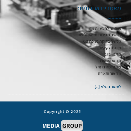
מאמרים אחרונים:
אנלייזר לתעשיית מזון
מכשיר מדידות מטאורולוגיות
מכשיר בדיקת נשיפה CO
מונה חלקיקים
מד מי ביוב
מד טמפרטורה
מד זרימה גז נוזל
מד אור ותאורה
לעמוד המלא [...]
Copyright © 2025