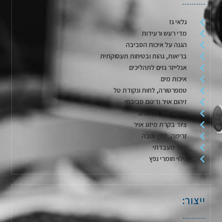
גלאי גז
מדי רעש ורעידות
הגנה על איכות הסביבה
בריאות, גהות ובטיחות תעסוקתית
אנלייזר גזים לתהליכים
איכות מים
טמפרטורה, לחות ונקודת טל
זיהום אויר ודיגום סביבתי
איכות אויר במבנים
ציוד בקרת מיזוג אויר
זרימה, לחץ וגובה
ציוד מעבדתי
גילוי חומרי נפץ
ייצור: