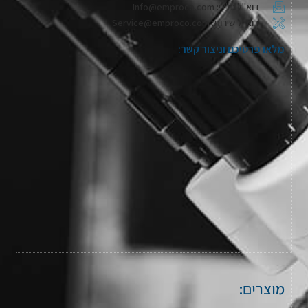
דוא"ל כללי: Info@emproco.com
דוא"ל שירות: Service@emproco.com
מלאו פרטיכם וניצור קשר:
מוצרים: