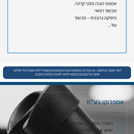
אמצעי הגנה מפני קרינה
מכשור רפואי
פיסיקה גרעינית – מכשור
עוד...
אמפרוקו בע"מ
כתובת: הנפח 28, אשקלון
טלפון: 074-708-71-66