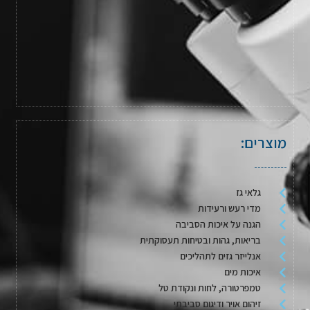
מוצרים:
גלאי גז
מדי רעש ורעידות
הגנה על איכות הסביבה
בריאות, גהות ובטיחות תעסוקתית
אנלייזר גזים לתהליכים
איכות מים
טמפרטורה, לחות ונקודת טל
זיהום אויר ודיגום סביבתי