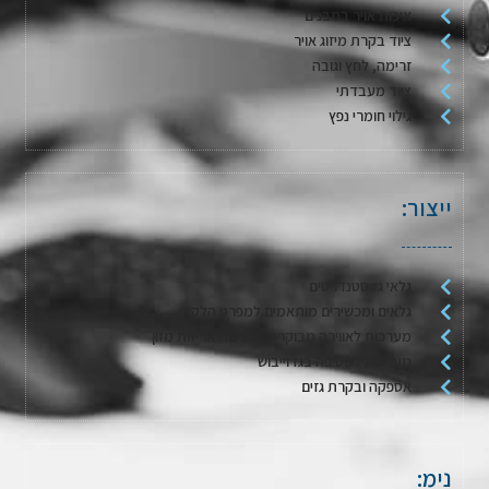
איכות אויר במבנים
ציוד בקרת מיזוג אויר
זרימה, לחץ וגובה
ציוד מעבדתי
גילוי חומרי נפץ
ייצור:
גלאי גז סטנדרטים
גלאים ומכשירים מותאמים למפרט הלקוח
מערכות לאווירה מבוקרת / דגימת אריזות מזון
מערכות לשטיפה בגז וייבוש
אספקה ובקרת גזים
נימ: