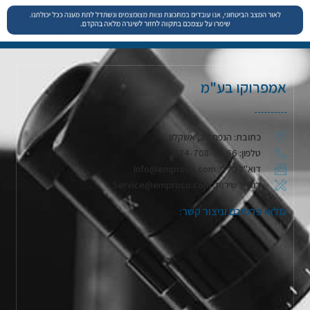
אמפרוקו בע"מ
כתובת: הנפח 28, אשקלון
טלפון: 074-708-71-66
דוא"ל כללי: Info@emproco.com
דוא"ל שירות: Service@emproco.com
מלאו פרטיכם וניצור קשר: