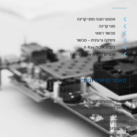
אמצעי הגנה מפני קרינה
מוני קרינה
מכשור רפואי
פיסיקה גרעינית – מכשור
בקרת איכות X-Ray
מוצרים תוצרת Goodfellow
מאמרים אחרונים:
אנלייזר לתעשיית מזון
מכשיר מדידות מטאורולוגיות
מכשיר בדיקת נשיפה CO
מונה חלקיקים
מד מי ביוב
מד טמפרטורה