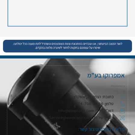
אמפרוקו בע"מ
כתובת: הנפח 28, אשקלון
טלפון: 074-708-71-66
דוא"ל כללי: Info@emproco.com
דוא"ל שירות: Service@emproco.com
מלאו פרטיכם וניצור קשר: