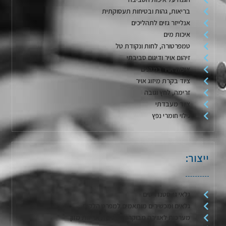
בריאות, גהות ובטיחות תעסוקתית
אנלייזר גזים לתהליכים
איכות מים
טמפרטורה, לחות ונקודת טל
זיהום אויר ודיגום סביבתי
איכות אויר במבנים
ציוד בקרת מיזוג אויר
זרימה, לחץ וגובה
ציוד מעבדתי
גילוי חומרי נפץ
ייצור:
גלאי גז סטנדרטים
גלאים ומכשירים מותאמים למפרט הלקוח
מערכות לאווירה מבוקרת / דגימת אריזות מזון