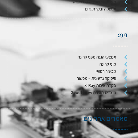
מערכות לשטיפה בגז וייבוש
אספקה ובקרת גזים
נימ:
אמצעי הגנה מפני קרינה
מוני קרינה
מכשור רפואי
פיסיקה גרעינית – מכשור
בקרת איכות X-Ray
מוצרים תוצרת Goodfellow
מאמרים אחרונים: