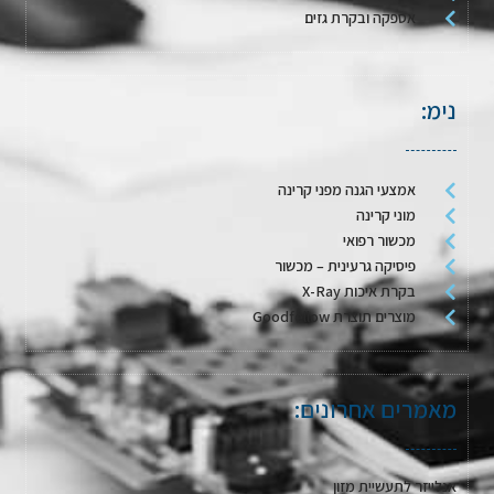
אספקה ובקרת גזים
נימ:
אמצעי הגנה מפני קרינה
מוני קרינה
מכשור רפואי
פיסיקה גרעינית – מכשור
בקרת איכות X-Ray
מוצרים תוצרת Goodfellow
מאמרים אחרונים:
אנלייזר לתעשיית מזון