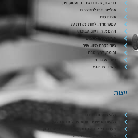
בריאות, גהות ובטיחות תעסוקתית
אנלייזר גזים לתהליכים
איכות מים
טמפרטורה, לחות ונקודת טל
זיהום אויר ודיגום סביבתי
איכות אויר במבנים
ציוד בקרת מיזוג אויר
זרימה, לחץ וגובה
ציוד מעבדתי
גילוי חומרי נפץ
ייצור:
גלאי גז סטנדרטים
גלאים ומכשירים מותאמים למפרט הלקוח
מערכות לאווירה מבוקרת / דגימת אריזות מזון
מערכות לשטיפה בגז וייבוש