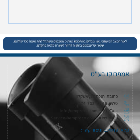
אמפרוקו בע"מ
כתובת: הנפח 28, אשקלון
טלפון: 074-708-71-66
דוא"ל כללי: Info@emproco.com
דוא"ל שירות: Service@emproco.com
מלאו פרטיכם וניצור קשר: