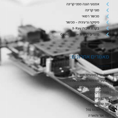
אמצעי הגנה מפני קרינה
מוני קרינה
מכשור רפואי
פיסיקה גרעינית – מכשור
בקרת איכות X-Ray
מוצרים תוצרת Goodfellow
מאמרים אחרונים:
אנלייזר לתעשיית מזון
מכשיר מדידות מטאורולוגיות
מכשיר בדיקת נשיפה CO
מונה חלקיקים
מד מי ביוב
מד טמפרטורה
מד זרימה גז נוזל
מד אור ותאורה