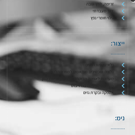
זרימה, לחץ וגובה
ציוד מעבדתי
גילוי חומרי נפץ
ייצור:
גלאי גז סטנדרטים
גלאים ומכשירים מותאמים למפרט הלקוח
מערכות לאווירה מבוקרת / דגימת אריזות מזון
מערכות לשטיפה בגז וייבוש
אספקה ובקרת גזים
נימ: