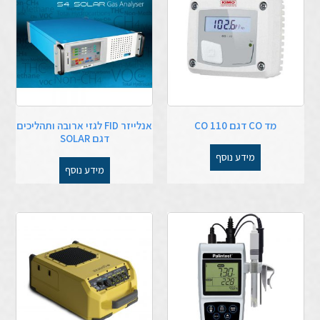
מד CO דגם CO 110
אנלייזר FID לגזי ארובה ותהליכים
דגם SOLAR
מידע נוסף
מידע נוסף