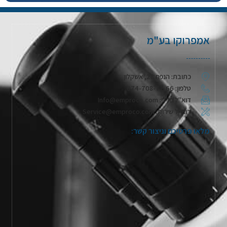
אמפרוקו בע"מ
כתובת: הנפח 28, אשקלון
טלפון: 074-708-71-66
דוא"ל כללי: Info@emproco.com
דוא"ל שירות: Service@emproco.com
מלאו פרטיכם וניצור קשר: