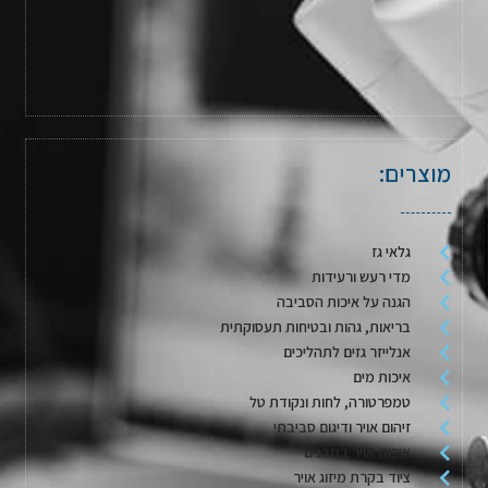
מוצרים:
גלאי גז
מדי רעש ורעידות
הגנה על איכות הסביבה
בריאות, גהות ובטיחות תעסוקתית
אנלייזר גזים לתהליכים
איכות מים
טמפרטורה, לחות ונקודת טל
זיהום אויר ודיגום סביבתי
איכות אויר במבנים
ציוד בקרת מיזוג אויר