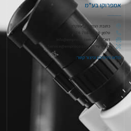
אמפרוקו בע"מ
כתובת: הנפח 28, אשקלון
טלפון: 074-708-71-66
דוא"ל כללי: Info@emproco.com
דוא"ל שירות: Service@emproco.com
מלאו פרטיכם וניצור קשר: