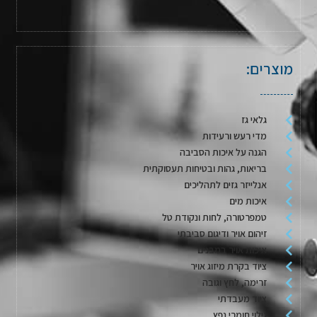
מוצרים:
גלאי גז
מדי רעש ורעידות
הגנה על איכות הסביבה
בריאות, גהות ובטיחות תעסוקתית
אנלייזר גזים לתהליכים
איכות מים
טמפרטורה, לחות ונקודת טל
זיהום אויר ודיגום סביבתי
איכות אויר במבנים
ציוד בקרת מיזוג אויר
זרימה, לחץ וגובה
ציוד מעבדתי
גילוי חומרי נפץ