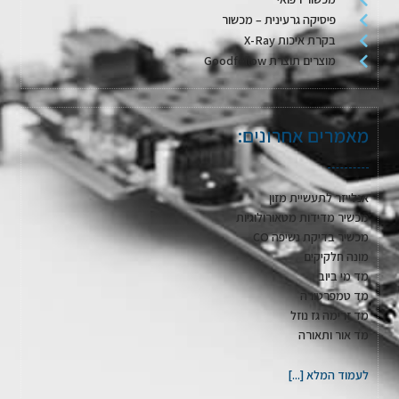
פיסיקה גרעינית – מכשור
בקרת איכות X-Ray
מוצרים תוצרת Goodfellow
מאמרים אחרונים:
אנלייזר לתעשיית מזון
מכשיר מדידות מטאורולוגיות
מכשיר בדיקת נשיפה CO
מונה חלקיקים
מד מי ביוב
מד טמפרטורה
מד זרימה גז נוזל
מד אור ותאורה
לעמוד המלא [...]