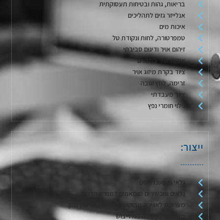
בריאות, גהות ובטיחות תעסוקתית
אנלייזר גזים לתהליכים
איכות מים
טמפרטורה, לחות ונקודת טל
זיהום אויר ודיגום סביבתי
איכות אויר במבנים
ציוד בקרת מיזוג אויר
זרימה, לחץ וגובה
ציוד מעבדתי
גילוי חומרי נפץ
ייצור:
גלאי גז סטנדרטים
גלאים ומכשירים מותאמים למפרט הלקוח
מערכות לאווירה מבוקרת / דגימת אריזות מזון
מערכות לשטיפה בגז וייבוש