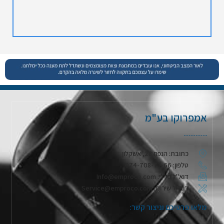
אמפרוקו בע"מ
כתובת: הנפח 28, אשקלון
טלפון: 074-708-71-66
דוא"ל כללי: Info@emproco.com
דוא"ל שירות: Service@emproco.com
מלאו פרטיכם וניצור קשר: