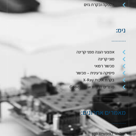
אספקה ובקרת גזים
נימ:
אמצעי הגנה מפני קרינה
מוני קרינה
מכשור רפואי
פיסיקה גרעינית – מכשור
בקרת איכות X-Ray
מוצרים תוצרת Goodfellow
מאמרים אחרונים:
אנלייזר לתעשיית מזון