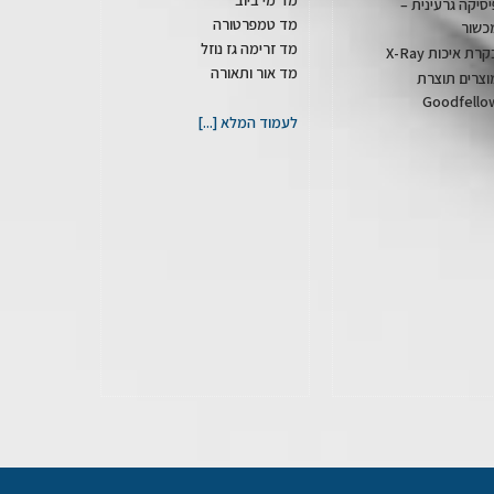
יסיקה גרעינית –
מד טמפרטורה
כשור
מד זרימה גז נוזל
רת איכות X-Ray
מד אור ותאורה
וצרים תוצרת
Goodfello
לעמוד המלא [...]