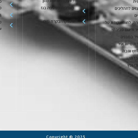
/ דגימת אריזות מזון
ית
פ
מערכות לשטיפה בגז
מ
גזים לתהליכים
וייבוש
בק
ם
אספקה ובקרת גזים
מ
ה, לחות ונקודת טל
w
יר ודיגום סביבתי
יר במבנים
ת מיזוג אויר
חץ וגובה
בדתי
רי נפץ
Copyright © 2025