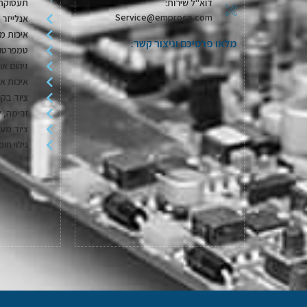
דוא"ל שירות:
תעסוקת
Service@emproco.com
אנלייזר 
איכות מי
מלאו פרטיכם וניצור קשר:
טמפרטור
זיהום או
איכות או
ציוד בקר
זרימה, ל
ציוד מע
גילוי חומ