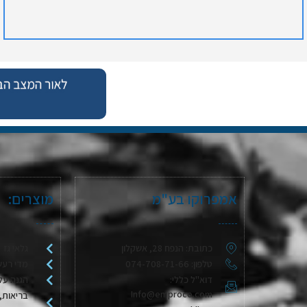
אמפרוקו בע"מ
מוצרים:
כתובת: הנפח 28, אשקלון
גלאי גז
טלפון: 074-708-71-66
מדי רעש
דוא"ל כללי:
הגנה על
Info@emproco.com
בריאות, 