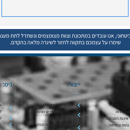
ייצור:
נימ:
גלאי גז סטנדרטים
א
ק
 ורעידות
גלאים ומכשירים מותאמים
למפרט הלקוח
מ
 איכות הסביבה
מערכות לאווירה מבוקרת
מ
גהות ובטיחות