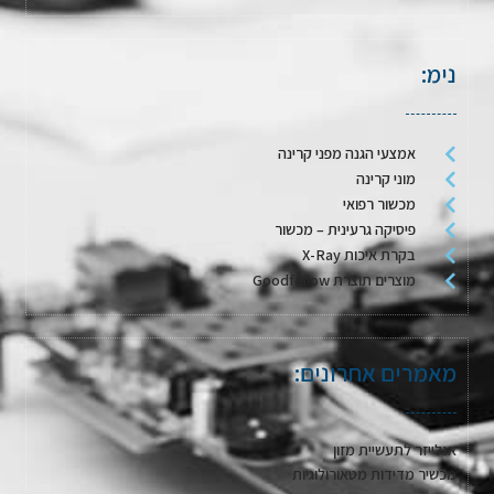
נימ:
אמצעי הגנה מפני קרינה
מוני קרינה
מכשור רפואי
פיסיקה גרעינית – מכשור
בקרת איכות X-Ray
מוצרים תוצרת Goodfellow
מאמרים אחרונים:
אנלייזר לתעשיית מזון
מכשיר מדידות מטאורולוגיות