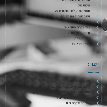
איכות מים
טמפרטורה, לחות ונקודת טל
זיהום אויר ודיגום סביבתי
איכות אויר במבנים
ציוד בקרת מיזוג אויר
זרימה, לחץ וגובה
ציוד מעבדתי
גילוי חומרי נפץ
ייצור:
גלאי גז סטנדרטים
גלאים ומכשירים מותאמים למפרט הלקוח
מערכות לאווירה מבוקרת / דגימת אריזות מזון
מערכות לשטיפה בגז וייבוש
אספקה ובקרת גזים