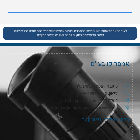
אמפרוקו בע"מ
כתובת: הנפח 28, אשקלון
טלפון: 074-708-71-66
דוא"ל כללי: Info@emproco.com
דוא"ל שירות: Service@emproco.com
מלאו פרטיכם וניצור קשר: