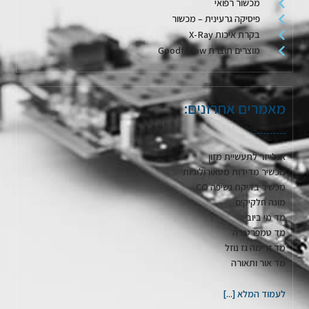
מכשור רפואי
פיסיקה גרעינית – מכשור
בקרת איכות X-Ray
מוצרים תוצרת Goodfellow
מאמרים אחרונים:
אנלייזר לתעשיית מזון
מכשיר מדידות מטאורולוגיות
מכשיר בדיקת נשיפה CO
מונה חלקיקים
מד מי ביוב
מד טמפרטורה
מד זרימה גז נוזל
מד אור ותאורה
לעמוד המלא [...]