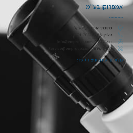
אמפרוקו בע"מ
כתובת: הנפח 28, אשקלון
טלפון: 074-708-71-66
דוא"ל כללי: Info@emproco.com
דוא"ל שירות: Service@emproco.com
מלאו פרטיכם וניצור קשר: