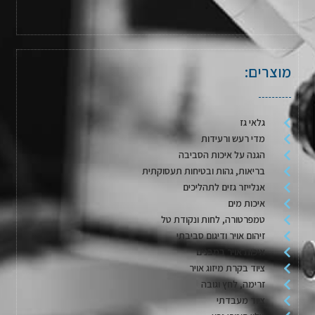
מוצרים:
גלאי גז
מדי רעש ורעידות
הגנה על איכות הסביבה
בריאות, גהות ובטיחות תעסוקתית
אנלייזר גזים לתהליכים
איכות מים
טמפרטורה, לחות ונקודת טל
זיהום אויר ודיגום סביבתי
איכות אויר במבנים
ציוד בקרת מיזוג אויר
זרימה, לחץ וגובה
ציוד מעבדתי