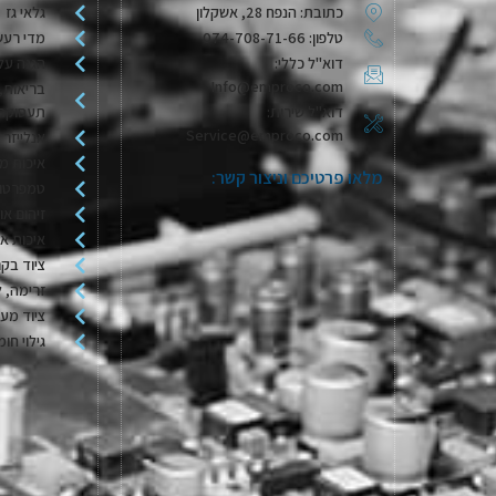
כתובת: הנפח 28, אשקלון
גלאי גז
טלפון: 074-708-71-66
מדי רעש
דוא"ל כללי:
הגנה על
Info@emproco.com
בריאות, 
דוא"ל שירות:
תעסוקת
Service@emproco.com
אנלייזר 
איכות מי
מלאו פרטיכם וניצור קשר:
טמפרטור
זיהום או
איכות או
ציוד בקר
זרימה, ל
ציוד מע
גילוי חומ