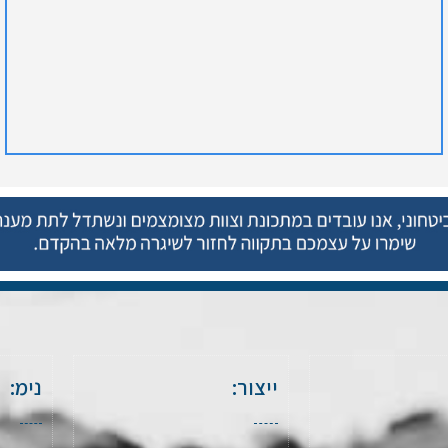
ייצור:
נימ: