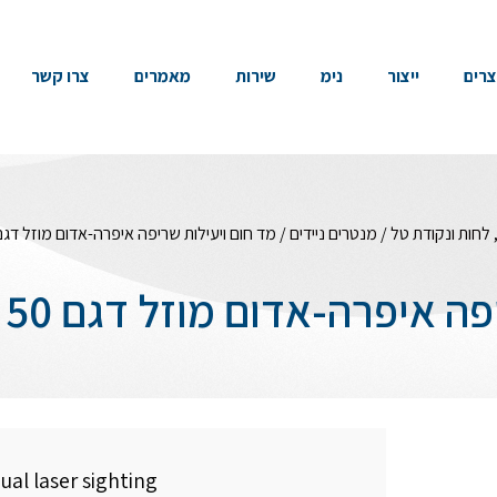
צרים
ייצור
נימ
שירות
מאמרים
צרו קשר
לחות ונקודת טל
/
מנטרים ניידים
/ מד חום ויעילות שריפה איפרה-אדום מוזל דגם KIRAY 50 עד 80°C
ה-אדום מוזל דגם KIRAY 50 עד 380°C+
al laser sighting