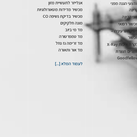
אנלייזר לתעשיית מזון
מצעי הגנה מפני
מכשיר מדידות מטאורולוגיות
רינה
מכשיר בדיקת נשיפה CO
וני קרינה
מונה חלקיקים
כשור רפואי
מד מי ביוב
יסיקה גרעינית –
מד טמפרטורה
כשור
מד זרימה גז נוזל
רת איכות X-Ray
מד אור ותאורה
וצרים תוצרת
Goodfello
לעמוד המלא [...]