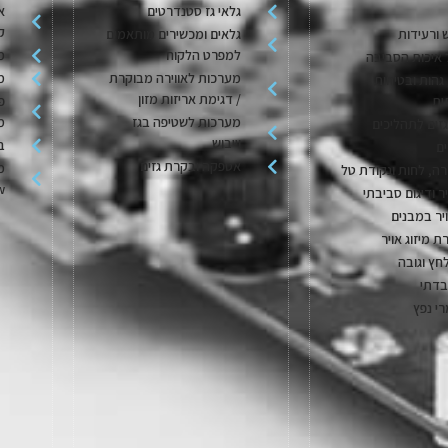
גלאי גז סטנדרטים
א
ק
 ורעידות
גלאים ומכשירים מותאמים
למפרט הלקוח
מ
 איכות הסביבה
מערכות לאווירה מבוקרת
מ
גהות ובטיחות
/ דגימת אריזות מזון
ית
פ
מערכות לשטיפה בגז
מ
גזים לתהליכים
וייבוש
בק
ם
אספקה ובקרת גזים
מ
ה, לחות ונקודת טל
w
יר ודיגום סביבתי
יר במבנים
ת מיזוג אויר
חץ וגובה
בדתי
רי נפץ