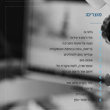
מוצרים:
גלאי גז
מדי רעש ורעידות
הגנה על איכות הסביבה
בריאות, גהות ובטיחות תעסוקתית
אנלייזר גזים לתהליכים
איכות מים
טמפרטורה, לחות ונקודת טל
זיהום אויר ודיגום סביבתי
איכות אויר במבנים
ציוד בקרת מיזוג אויר
זרימה, לחץ וגובה
ציוד מעבדתי
גילוי חומרי נפץ