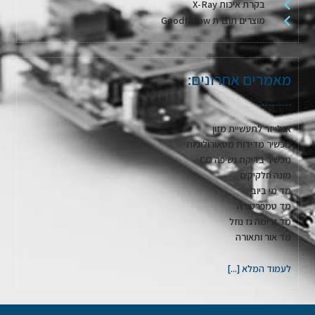
בקרת איכות X-Ray
מוצרים תוצרת Goodfellow
מאמרים אחרונים:
אנלייזר לתעשיית מזון
מכשיר מדידות מטאורולוגיות
מכשיר בדיקת נשיפה CO
מונה חלקיקים
מד מי ביוב
מד טמפרטורה
מד זרימה גז נוזל
מד אור ותאורה
לעמוד המלא [...]