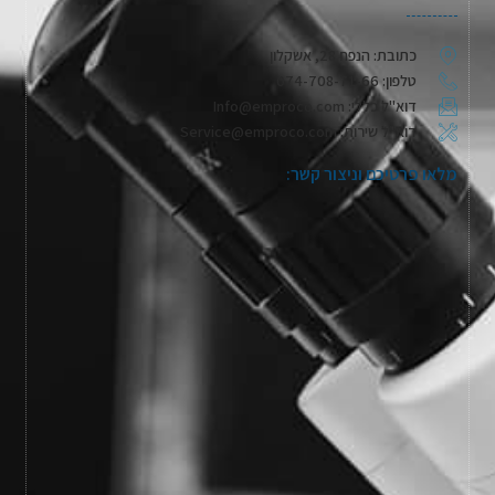
כתובת: הנפח 28, אשקלון
טלפון: 074-708-71-66
דוא"ל כללי: Info@emproco.com
דוא"ל שירות: Service@emproco.com
מלאו פרטיכם וניצור קשר: