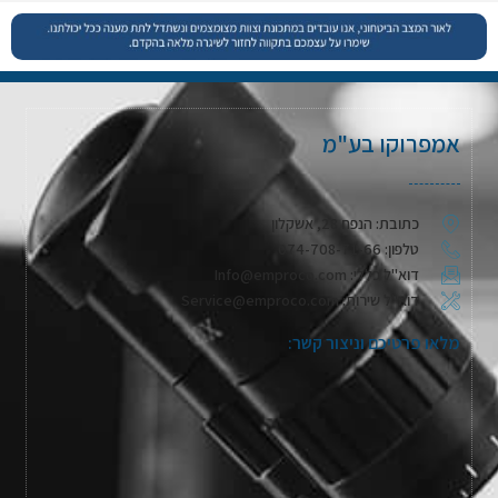
אמפרוקו בע"מ
כתובת: הנפח 28, אשקלון
טלפון: 074-708-71-66
דוא"ל כללי: Info@emproco.com
דוא"ל שירות: Service@emproco.com
מלאו פרטיכם וניצור קשר: