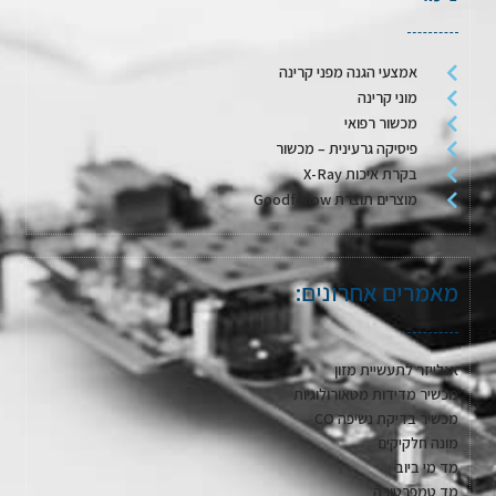
אמצעי הגנה מפני קרינה
מוני קרינה
מכשור רפואי
פיסיקה גרעינית – מכשור
בקרת איכות X-Ray
מוצרים תוצרת Goodfellow
מאמרים אחרונים:
אנלייזר לתעשיית מזון
מכשיר מדידות מטאורולוגיות
מכשיר בדיקת נשיפה CO
מונה חלקיקים
מד מי ביוב
מד טמפרטורה