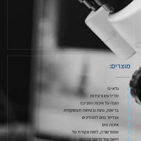
מוצרים:
גלאי גז
מדי רעש ורעידות
הגנה על איכות הסביבה
בריאות, גהות ובטיחות תעסוקתית
אנלייזר גזים לתהליכים
איכות מים
טמפרטורה, לחות ונקודת טל
זיהום אויר ודיגום סביבתי