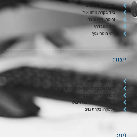
איכות אויר במבנים
ציוד בקרת מיזוג אויר
זרימה, לחץ וגובה
ציוד מעבדתי
גילוי חומרי נפץ
ייצור:
גלאי גז סטנדרטים
גלאים ומכשירים מותאמים למפרט הלקוח
מערכות לאווירה מבוקרת / דגימת אריזות מזון
מערכות לשטיפה בגז וייבוש
אספקה ובקרת גזים
נימ: