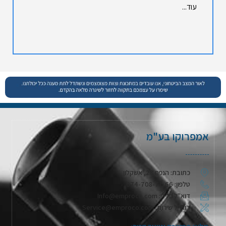
עוד...
אמפרוקו בע"מ
כתובת: הנפח 28, אשקלון
טלפון: 074-708-71-66
דוא"ל כללי: Info@emproco.com
דוא"ל שירות: Service@emproco.com