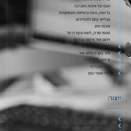
הגנה על איכות הסביבה
בריאות, גהות ובטיחות תעסוקתית
אנלייזר גזים לתהליכים
איכות מים
טמפרטורה, לחות ונקודת טל
זיהום אויר ודיגום סביבתי
איכות אויר במבנים
ציוד בקרת מיזוג אויר
זרימה, לחץ וגובה
ציוד מעבדתי
גילוי חומרי נפץ
ייצור:
גלאי גז סטנדרטים
גלאים ומכשירים מותאמים למפרט הלקוח