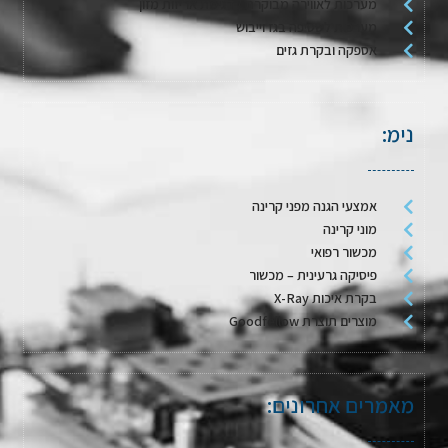
מערכות לאווירה מבוקרת / דגימת אריזות מזון
מערכות לשטיפה בגז וייבוש
אספקה ובקרת גזים
נימ:
אמצעי הגנה מפני קרינה
מוני קרינה
מכשור רפואי
פיסיקה גרעינית – מכשור
בקרת איכות X-Ray
מוצרים תוצרת Goodfellow
מאמרים אחרונים: