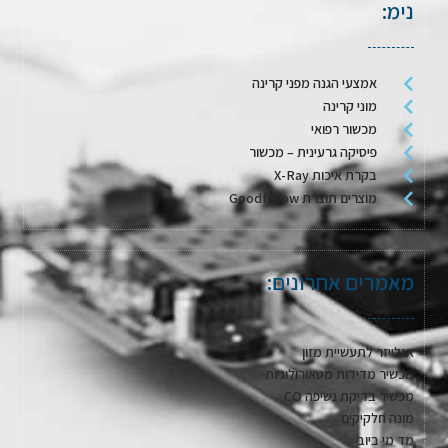
נימ:
אמצעי הגנה מפני קרינה
מוני קרינה
מכשור רפואי
פיסיקה גרעינית – מכשור
בקרת איכות X-Ray
מוצרים תוצרת Goodfellow
מאמרים אחרונים:
אנלייזר לתעשיית מזון
מכשיר מדידות מטאורולוגיות
מכשיר בדיקת נשיפה CO
מונה חלקיקים
מד מי ביוב