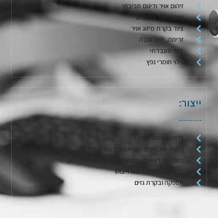
זיהום אויר ודיגום סביבתי
איכות אויר במבנים
ציוד בקרת מיזוג אויר
זרימה, לחץ וגובה
ציוד מעבדתי
גילוי חומרי נפץ
ייצור:
גלאי גז סטנדרטים
גלאים ומכשירים מותאמים למפרט הלקוח
מערכות לאווירה מבוקרת / דגימת אריזות מזון
מערכות לשטיפה בגז וייבוש
אספקה ובקרת גזים