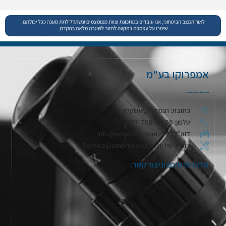
אמפרוקו בע"מ
כתובת: הנפח 28, אשקלון
טלפון: 074-708-71-66
דוא"ל כללי: Info@emproco.com
דוא"ל שירות: Service@emproco.com
מלאו פרטיכם וניצור קשר: