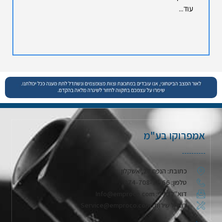
עוד...
אמפרוקו בע"מ
כתובת: הנפח 28, אשקלון
טלפון: 074-708-71-66
דוא"ל כללי: Info@emproco.com
דוא"ל שירות: Service@emproco.com