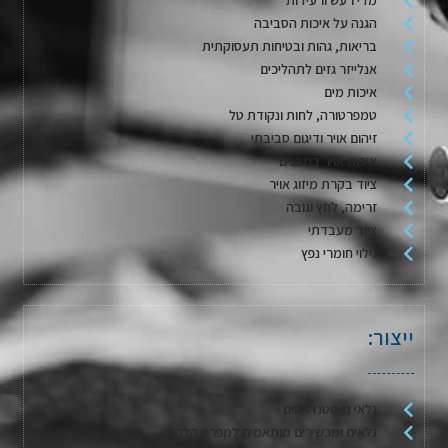
הגנה על איכות הסביבה
בריאות, גהות ובטיחות תעסוקתית
אנלייזר גזים לתהליכים
איכות מים
טמפרטורה, לחות ונקודת טל
זיהום אויר ודיגום סביבתי
איכות אויר במבנים
ציוד בקרת מיזוג אויר
זרימה, לחץ וגובה
ציוד מעבדתי
גילוי חומרי נפץ
ייצור:
גלאי גז סטנדרטים
גלאים ומכשירים מותאמים למפרט הלקוח