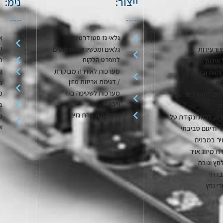
ייצור:
נימ:
גלאי גז סטנדרטים
א
ק
 ורעידות
גלאים ומכשירים מותאמים
למפרט הלקוח
מ
 איכות הסביבה
מערכות לאווירה מבוקרת
מ
גהות ובטיחות
/ דגימת אריזות מזון
ית
פ
מערכות לשטיפה בגז
מ
גזים לתהליכים
וייבוש
בק
ם
אספקה ובקרת גזים
מ
ה, לחות ונקודת טל
w
יר ודיגום סביבתי
יר במבנים
ת מיזוג אויר
חץ וגובה
בדתי
רי נפץ