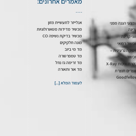
מאמרים אחרונים:
אנלייזר לתעשיית מזון
מצעי הגנה מפני
מכשיר מדידות מטאורולוגיות
רינה
מכשיר בדיקת נשיפה CO
וני קרינה
מונה חלקיקים
כשור רפואי
מד מי ביוב
יסיקה גרעינית –
מד טמפרטורה
כשור
מד זרימה גז נוזל
רת איכות X-Ray
מד אור ותאורה
וצרים תוצרת
Goodfello
לעמוד המלא [...]