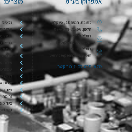
אמפרוקו בע"מ
מוצרים:
כתובת: הנפח 28, אשקלון
גלאי גז
טלפון: 074-708-71-66
מדי רעש
דוא"ל כללי:
הגנה על
Info@emproco.com
בריאות, 
דוא"ל שירות:
תעסוקת
Service@emproco.com
אנלייזר 
איכות מי
מלאו פרטיכם וניצור קשר:
טמפרטור
זיהום או
איכות או
ציוד בקר
זרימה, ל
ציוד מע
גילוי חומ