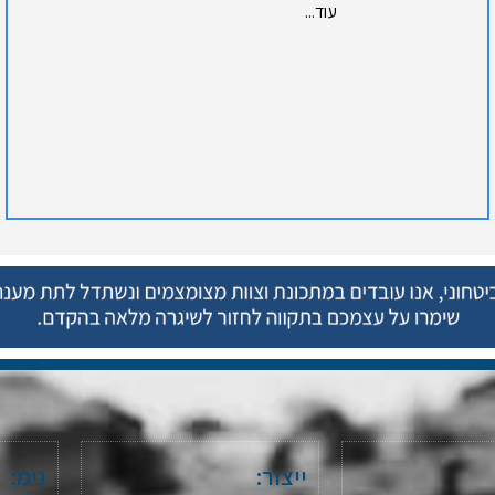
עוד...
ייצור:
נימ: