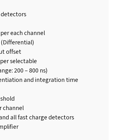
 detectors
 per each channel
Differential)
t offset
mper selectable
nge: 200 – 800 ns)
entiation and integration time
eshold
r channel
nd all fast charge detectors
mplifier