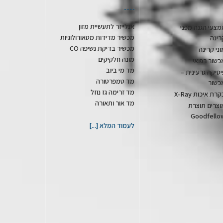
אנלייזר לתעשיית מזון
מצעי הגנה מפני
מכשיר מדידות מטאורולוגיות
רינה
מכשיר בדיקת נשיפה CO
וני קרינה
מונה חלקיקים
כשור רפואי
מד מי ביוב
יסיקה גרעינית –
מד טמפרטורה
כשור
מד זרימה גז נוזל
רת איכות X-Ray
מד אור ותאורה
וצרים תוצרת
Goodfello
לעמוד המלא [...]