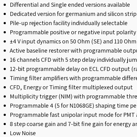
Differential and Single ended versions available
Dedicated version for germanium and silicon strip
Pile-up rejection facility individually selectable
Programmable positive or negative input polarity
±4 V input dynamics on 50 Ohm (SE) and 110 Ohm (
Active baseline restorer with programmable outpu
16 channels CFD with 5 step delay individually ju
12-bit programmable delay on ECL CFD output (ra
Timing filter amplifiers with programmable differ
CFD, Energy or Timing filter multiplexed output
Multiplicity trigger (NIM) with programmable thr
Programmable 4 (5 for N1068GE) shaping time pe
Programmable fast unipolar input mode for PMT a
8 step coarse gain and 7-bit fine gain for energy a
Low Noise