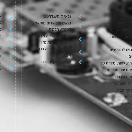
גלאי גז סטנדרטים
א
ק
 ורעידות
גלאים ומכשירים מותאמים
למפרט הלקוח
מ
 איכות הסביבה
מערכות לאווירה מבוקרת
מ
גהות ובטיחות
/ דגימת אריזות מזון
ית
פ
מערכות לשטיפה בגז
מ
גזים לתהליכים
וייבוש
בק
ם
אספקה ובקרת גזים
מ
ה, לחות ונקודת טל
w
יר ודיגום סביבתי
יר במבנים
ת מיזוג אויר
חץ וגובה
בדתי
רי נפץ