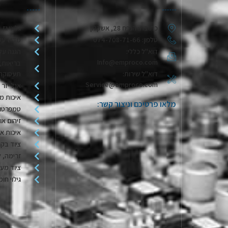
כתובת: הנפח 28, אשקלון
גלאי גז
טלפון: 074-708-71-66
מדי רעש
דוא"ל כללי:
הגנה על
Info@emproco.com
בריאות, 
דוא"ל שירות:
תעסוקת
Service@emproco.com
אנלייזר 
איכות מי
מלאו פרטיכם וניצור קשר:
טמפרטור
זיהום או
איכות או
ציוד בקר
זרימה, ל
ציוד מע
גילוי חומ