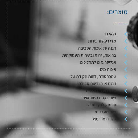
מוצרים:
גלאי גז
מדי רעש ורעידות
הגנה על איכות הסביבה
בריאות, גהות ובטיחות תעסוקתית
אנלייזר גזים לתהליכים
איכות מים
טמפרטורה, לחות ונקודת טל
זיהום אויר ודיגום סביבתי
איכות אויר במבנים
ציוד בקרת מיזוג אויר
זרימה, לחץ וגובה
ציוד מעבדתי
גילוי חומרי נפץ