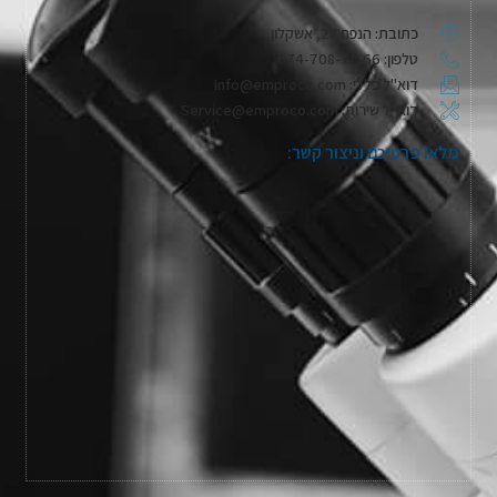
כתובת: הנפח 28, אשקלון
טלפון: 074-708-71-66
דוא"ל כללי: Info@emproco.com
דוא"ל שירות: Service@emproco.com
מלאו פרטיכם וניצור קשר: