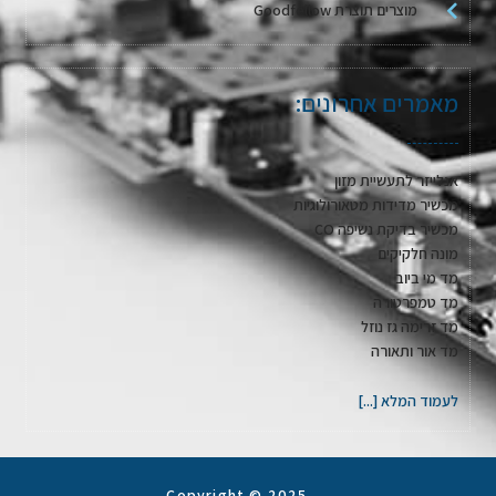
מוצרים תוצרת Goodfellow
מאמרים אחרונים:
אנלייזר לתעשיית מזון
מכשיר מדידות מטאורולוגיות
מכשיר בדיקת נשיפה CO
מונה חלקיקים
מד מי ביוב
מד טמפרטורה
מד זרימה גז נוזל
מד אור ותאורה
לעמוד המלא [...]
Copyright © 2025