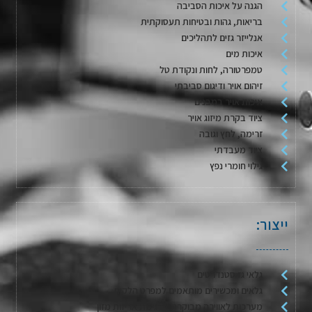
הגנה על איכות הסביבה
בריאות, גהות ובטיחות תעסוקתית
אנלייזר גזים לתהליכים
איכות מים
טמפרטורה, לחות ונקודת טל
זיהום אויר ודיגום סביבתי
איכות אויר במבנים
ציוד בקרת מיזוג אויר
זרימה, לחץ וגובה
ציוד מעבדתי
גילוי חומרי נפץ
ייצור:
גלאי גז סטנדרטים
גלאים ומכשירים מותאמים למפרט הלקוח
מערכות לאווירה מבוקרת / דגימת אריזות מזון