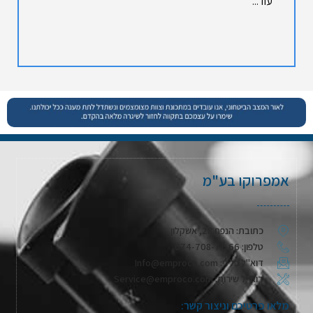
עוד...
אמפרוקו בע"מ
כתובת: הנפח 28, אשקלון
טלפון: 074-708-71-66
דוא"ל כללי: Info@emproco.com
דוא"ל שירות: Service@emproco.com
מלאו פרטיכם וניצור קשר: