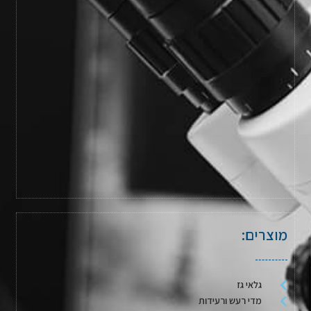
מוצרים:
גלאי גז
מדי רעש ורעידות