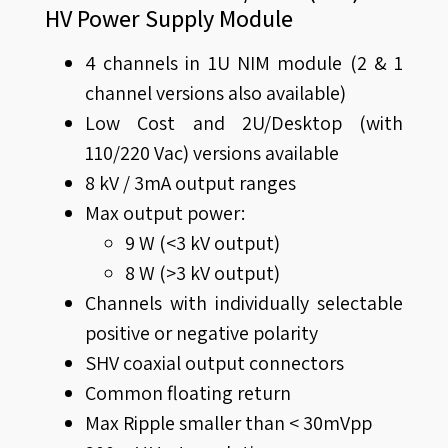
HV Power Supply Module
4 channels in 1U NIM module (2 & 1
channel versions also available)
Low Cost and 2U/Desktop (with
110/220 Vac) versions available
8 kV / 3mA output ranges
Max output power:
9 W (<3 kV output)
8 W (>3 kV output)
Channels with individually selectable
positive or negative polarity
SHV coaxial output connectors
Common floating return
Max Ripple smaller than < 30mVpp