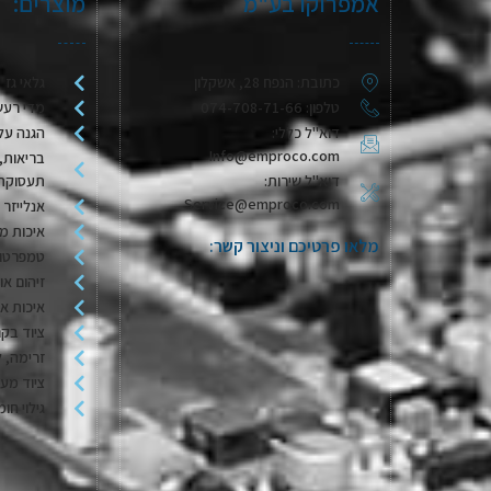
אמפרוקו בע"מ
מוצרים:
כתובת: הנפח 28, אשקלון
גלאי גז
טלפון: 074-708-71-66
מדי רעש
דוא"ל כללי:
הגנה על
Info@emproco.com
בריאות, 
דוא"ל שירות:
תעסוקת
Service@emproco.com
אנלייזר 
איכות מי
מלאו פרטיכם וניצור קשר:
טמפרטור
זיהום או
איכות או
ציוד בקר
זרימה, ל
ציוד מע
גילוי חומ