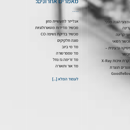
מאמרים אחרונים:
אנלייזר לתעשיית מזון
מצעי הגנה מפני
מכשיר מדידות מטאורולוגיות
רינה
מכשיר בדיקת נשיפה CO
וני קרינה
מונה חלקיקים
כשור רפואי
מד מי ביוב
יסיקה גרעינית –
מד טמפרטורה
כשור
מד זרימה גז נוזל
רת איכות X-Ray
מד אור ותאורה
וצרים תוצרת
Goodfello
לעמוד המלא [...]