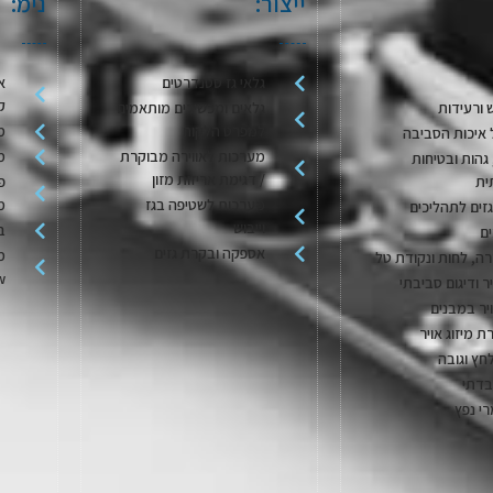
ייצור:
נימ:
גלאי גז סטנדרטים
א
ק
 ורעידות
גלאים ומכשירים מותאמים
למפרט הלקוח
מ
 איכות הסביבה
מערכות לאווירה מבוקרת
מ
גהות ובטיחות
/ דגימת אריזות מזון
ית
פ
מערכות לשטיפה בגז
מ
גזים לתהליכים
וייבוש
בק
ם
אספקה ובקרת גזים
מ
ה, לחות ונקודת טל
w
יר ודיגום סביבתי
יר במבנים
ת מיזוג אויר
חץ וגובה
בדתי
רי נפץ