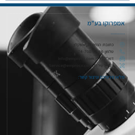
אמפרוקו בע"מ
כתובת: הנפח 28, אשקלון
טלפון: 074-708-71-66
דוא"ל כללי: Info@emproco.com
דוא"ל שירות: Service@emproco.com
מלאו פרטיכם וניצור קשר: