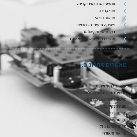
אמצעי הגנה מפני קרינה
מוני קרינה
מכשור רפואי
פיסיקה גרעינית – מכשור
בקרת איכות X-Ray
מוצרים תוצרת Goodfellow
מאמרים אחרונים:
אנלייזר לתעשיית מזון
מכשיר מדידות מטאורולוגיות
מכשיר בדיקת נשיפה CO
מונה חלקיקים
מד מי ביוב
מד טמפרטורה
מד זרימה גז נוזל
מד אור ותאורה