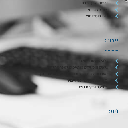
זרימה, לחץ וגובה
ציוד מעבדתי
גילוי חומרי נפץ
ייצור:
גלאי גז סטנדרטים
גלאים ומכשירים מותאמים למפרט הלקוח
מערכות לאווירה מבוקרת / דגימת אריזות מזון
מערכות לשטיפה בגז וייבוש
אספקה ובקרת גזים
נימ: