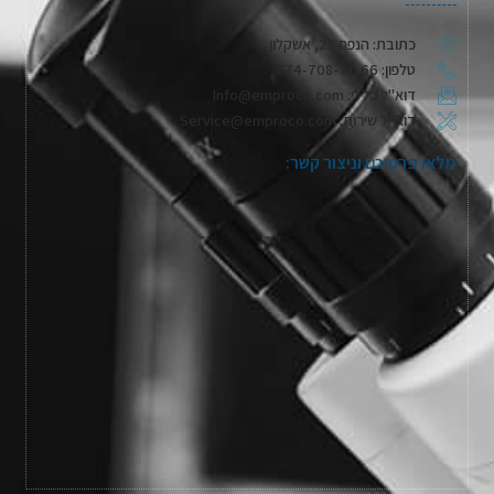
כתובת: הנפח 28, אשקלון
טלפון: 074-708-71-66
דוא"ל כללי: Info@emproco.com
דוא"ל שירות: Service@emproco.com
מלאו פרטיכם וניצור קשר: