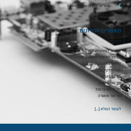
מוצרים תוצרת Goodfellow
מאמרים אחרונים:
אנלייזר לתעשיית מזון
מכשיר מדידות מטאורולוגיות
מכשיר בדיקת נשיפה CO
מונה חלקיקים
מד מי ביוב
מד טמפרטורה
מד זרימה גז נוזל
מד אור ותאורה
לעמוד המלא [...]