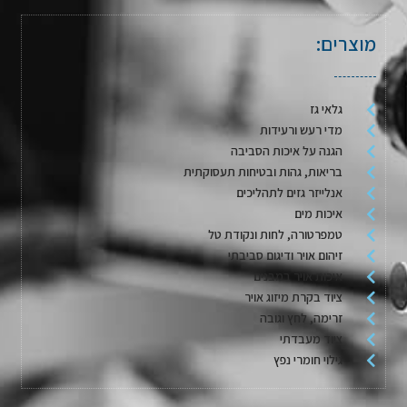
מוצרים:
גלאי גז
מדי רעש ורעידות
הגנה על איכות הסביבה
בריאות, גהות ובטיחות תעסוקתית
אנלייזר גזים לתהליכים
איכות מים
טמפרטורה, לחות ונקודת טל
זיהום אויר ודיגום סביבתי
איכות אויר במבנים
ציוד בקרת מיזוג אויר
זרימה, לחץ וגובה
ציוד מעבדתי
גילוי חומרי נפץ