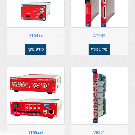
DT547x
A7042
מידע נוסף
מידע נוסף
DT55xxE
V6521