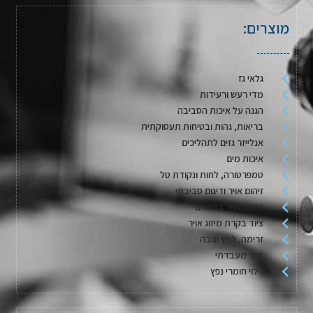
מוצרים:
גלאי גז
מדי רעש ורעידות
הגנה על איכות הסביבה
בריאות, גהות ובטיחות תעסוקתית
אנלייזר גזים לתהליכים
איכות מים
טמפרטורה, לחות ונקודת טל
זיהום אויר ודיגום סביבתי
איכות אויר במבנים
ציוד בקרת מיזוג אויר
זרימה, לחץ וגובה
ציוד מעבדתי
גילוי חומרי נפץ