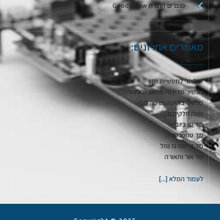
מוצרים תוצרת Goodfellow
מאמרים אחרונים:
אנלייזר לתעשיית מזון
מכשיר מדידות מטאורולוגיות
מכשיר בדיקת נשיפה CO
מונה חלקיקים
מד מי ביוב
מד טמפרטורה
מד זרימה גז נוזל
מד אור ותאורה
לעמוד המלא [...]