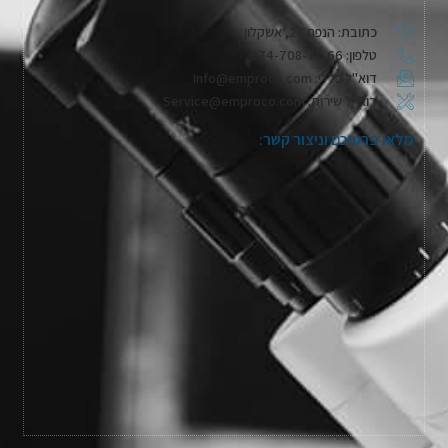
כתובת: הנפח 28, אשקלון
טלפון: 074-708-71-66
דוא"ל כללי: Info@emproco.com
דוא"ל שירות: Service@emproco.com
מלאו פרטיכם וניצור קשר: