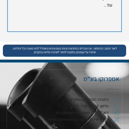
עוד...
אמפרוקו בע"מ
כתובת: הנפח 28, אשקלון
טלפון: 074-708-71-66
דוא"ל כללי: Info@emproco.com
דוא"ל שירות: Service@emproco.com