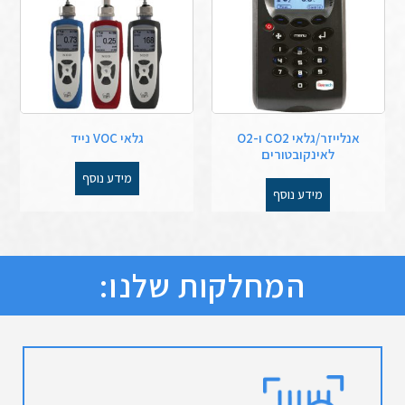
אנלייזר/גלאי CO2 ו-O2
גלאי VOC נייד
לאינקובטורים
מידע נוסף
מידע נוסף
המחלקות שלנו: