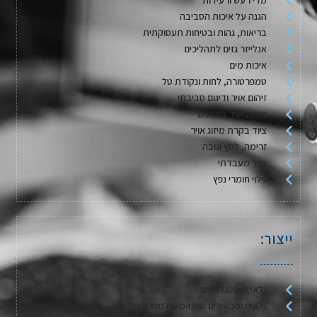
הגנה על איכות הסביבה
בריאות, גהות ובטיחות תעסוקתית
אנלייזר גזים לתהליכים
איכות מים
טמפרטורה, לחות ונקודת טל
זיהום אויר ודיגום סביבתי
איכות אויר במבנים
ציוד בקרת מיזוג אויר
זרימה, לחץ וגובה
ציוד מעבדתי
גילוי חומרי נפץ
ייצור:
גלאי גז סטנדרטים
גלאים ומכשירים מותאמים למפרט הלקוח