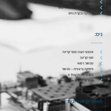
מערכות לאווירה מבוקרת / דגימת אריזות מזון
מערכות לשטיפה בגז וייבוש
אספקה ובקרת גזים
נימ:
אמצעי הגנה מפני קרינה
מוני קרינה
מכשור רפואי
פיסיקה גרעינית – מכשור
בקרת איכות X-Ray
מוצרים תוצרת Goodfellow
מאמרים אחרונים: